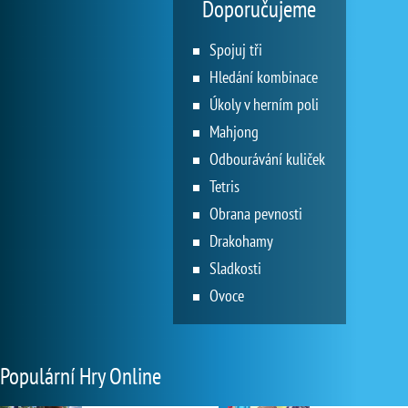
Doporučujeme
Spojuj tři
Hledání kombinace
Úkoly v herním poli
Mahjong
Odbourávání kuliček
Tetris
Obrana pevnosti
Drakohamy
Sladkosti
Ovoce
Populární Hry Online