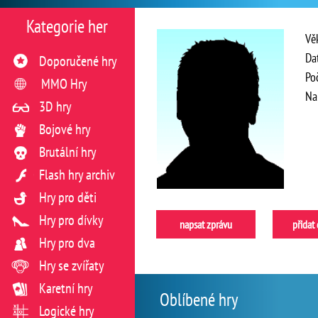
Kategorie her
Vě
Da
Doporučené hry
Po
MMO Hry
Na
3D hry
Bojové hry
Brutální hry
Flash hry archiv
Hry pro děti
Hry pro dívky
napsat zprávu
přidat
Hry pro dva
Hry se zvířaty
Karetní hry
Oblíbené hry
Logické hry