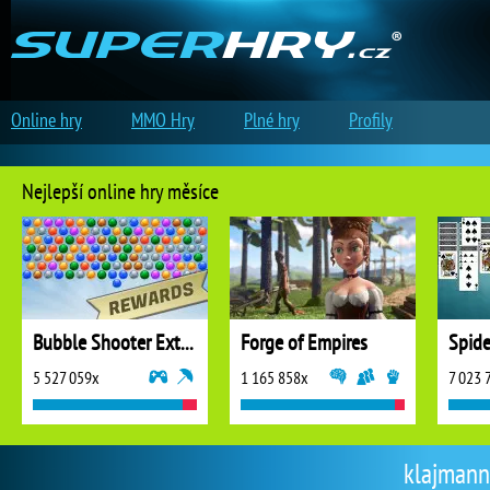
Online hry
MMO Hry
Plné hry
Profily
Nejlepší online hry měsíce
Bubble Shooter Extreme
Forge of Empires
5 527 059x
1 165 858x
7 023 
klajmann 