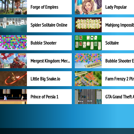
Forge of Empires
Lady Popular
Spider Solitaire Online
Mahjong Impossi
Bubble Shooter
Solitaire
Mergest Kingdom: Merge Puzzle
Little Big Snake.io
Prince of Persia 1
GTA Grand Theft 