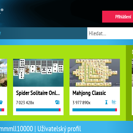
Přihlášení
y
Spider Solitaire Online
Mahjong Classic
7 023 428x
3 977 890x
mmmll10000 | Uživatelský profil