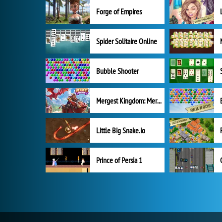
Forge of Empires
Spider Solitaire Online
Bubble Shooter
Mergest Kingdom: Merge Puzzle
Little Big Snake.io
Prince of Persia 1