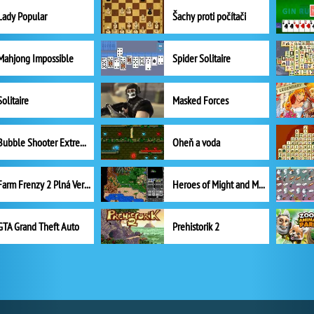
Lady Popular
Šachy proti počítači
Mahjong Impossible
Spider Solitaire
Solitaire
Masked Forces
Bubble Shooter Extreme
Oheň a voda
Farm Frenzy 2 Plná Verze
Heroes of Might and Magic II
GTA Grand Theft Auto
Prehistorik 2