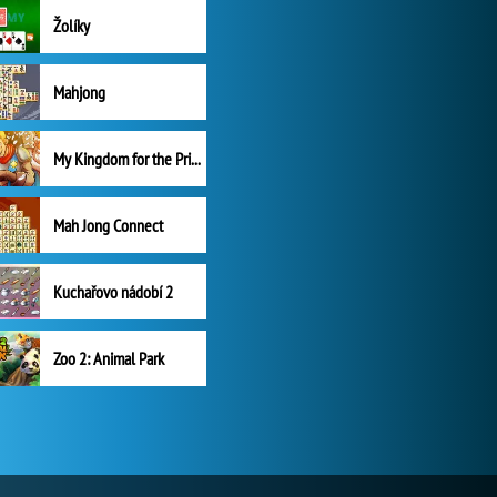
Žolíky
Mahjong
My Kingdom for the Princess Plná verze
Mah Jong Connect
Kuchařovo nádobí 2
Zoo 2: Animal Park