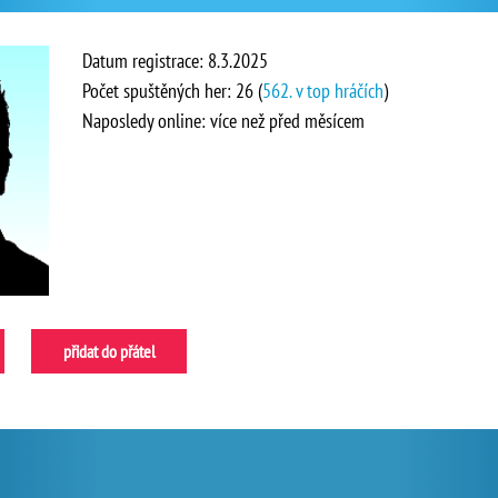
Datum registrace: 8.3.2025
Počet spuštěných her: 26 (
562. v top hráčích
)
Naposledy online: více než před měsícem
přidat do přátel