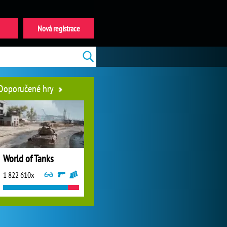
Nová registrace
Doporučené hry
World of Tanks
1 822 610x