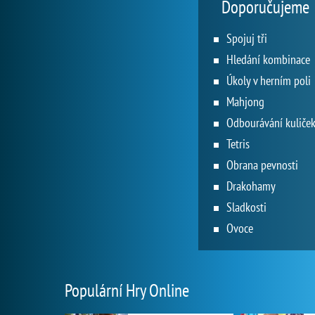
Doporučujeme
Spojuj tři
Hledání kombinace
Úkoly v herním poli
Mahjong
Odbourávání kuliče
Tetris
Obrana pevnosti
Drakohamy
Sladkosti
Ovoce
Populární Hry Online