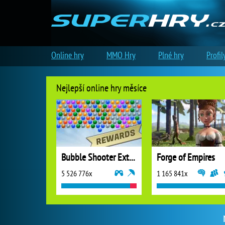
Online hry
MMO Hry
Plné hry
Profil
Nejlepší online hry měsíce
Bubble Shooter Extreme
Forge of Empires
5 526 776x
1 165 841x