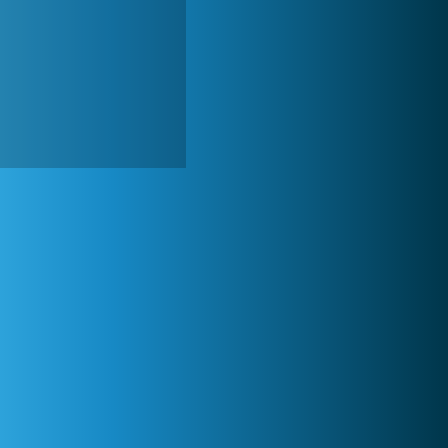
Zoo 2: Animal Park
245 011x