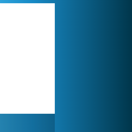
Lady Popular
1 314 034x
Forge of Empires
1 165 841x