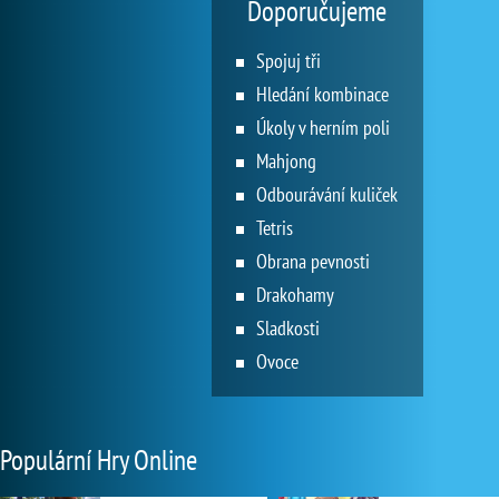
Doporučujeme
Spojuj tři
Hledání kombinace
Úkoly v herním poli
Mahjong
Odbourávání kuliček
Tetris
Obrana pevnosti
Drakohamy
Sladkosti
Ovoce
Populární Hry Online