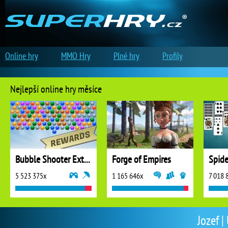
Online hry
MMO Hry
Plné hry
Profily
Nejlepší online hry měsíce
Bubble Shooter Extreme
Forge of Empires
5 523 375x
1 165 646x
7 018 
Jozef |