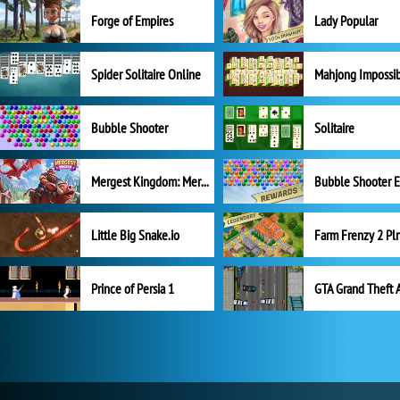
Forge of Empires
Lady Popular
Spider Solitaire Online
Mahjong Impossi
Bubble Shooter
Solitaire
Mergest Kingdom: Merge Puzzle
Little Big Snake.io
Prince of Persia 1
GTA Grand Theft 