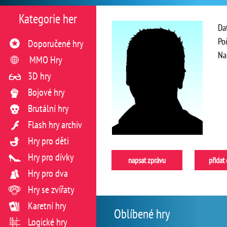
Kategorie her
Da
Po
Doporučené hry
Na
MMO Hry
3D hry
Bojové hry
Brutální hry
Flash hry archiv
Hry pro děti
Hry pro dívky
napsat zprávu
přidat
Hry pro dva
Hry se zvířaty
Karetní hry
Oblíbené hry
Logické hry