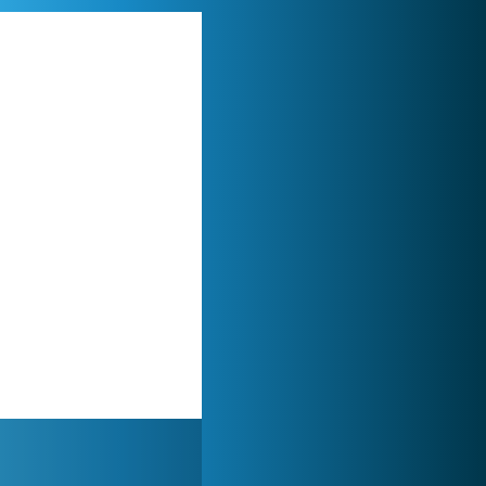
Zoo 2: Animal Park
244 933x
Lady Popular
1 313 966x