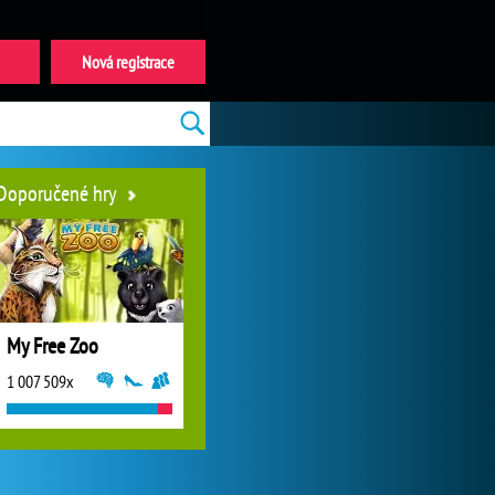
Nová registrace
Doporučené hry
My Free Zoo
1 007 509x