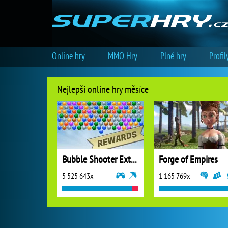
Online hry
MMO Hry
Plné hry
Profil
Nejlepší online hry měsíce
Bubble Shooter Extreme
Forge of Empires
5 525 643x
1 165 769x