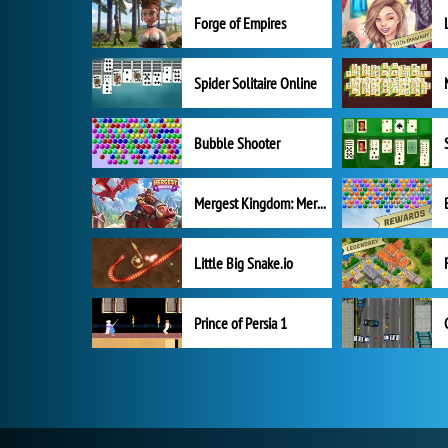
Forge of Empires
Spider Solitaire Online
Bubble Shooter
Mergest Kingdom: Merge Puzzle
Little Big Snake.io
Prince of Persia 1