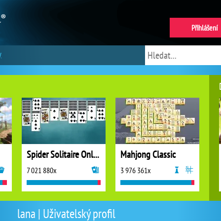
Přihlášení
y
Spider Solitaire Online
Mahjong Classic
7 021 880x
3 976 361x
lana | Uživatelský profil