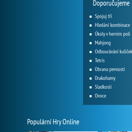
Doporučujeme
Spojuj tři
Hledání kombinace
Úkoly v herním poli
Mahjong
Odbourávání kuliče
Tetris
Obrana pevnosti
Drakohamy
Sladkosti
Ovoce
Populární Hry Online