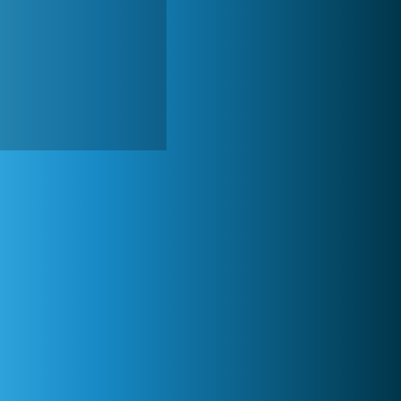
World of Tanks
1 822 557x