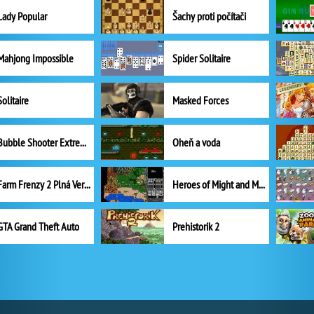
Lady Popular
Šachy proti počítači
Mahjong Impossible
Spider Solitaire
Solitaire
Masked Forces
Bubble Shooter Extreme
Oheň a voda
Farm Frenzy 2 Plná Verze
Heroes of Might and Magic II
GTA Grand Theft Auto
Prehistorik 2