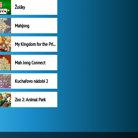
Žolíky
Mahjong
My Kingdom for the Princess Plná verze
Mah Jong Connect
Kuchařovo nádobí 2
Zoo 2: Animal Park