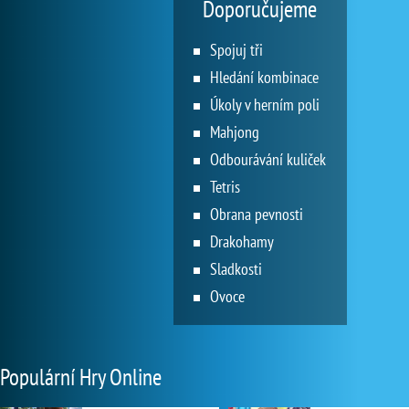
Doporučujeme
Spojuj tři
Hledání kombinace
Úkoly v herním poli
Mahjong
Odbourávání kuliček
Tetris
Obrana pevnosti
Drakohamy
Sladkosti
Ovoce
Populární Hry Online