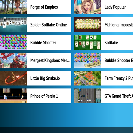
Forge of Empires
Lady Popular
Spider Solitaire Online
Mahjong Impossi
Bubble Shooter
Solitaire
Mergest Kingdom: Merge Puzzle
Little Big Snake.io
Prince of Persia 1
GTA Grand Theft 