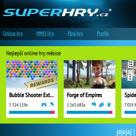
Online hry
MMO Hry
Plné hry
Profily
Nejlepší online hry měsíce
Bubble Shooter Extreme
Forge of Empires
5 524 119x
1 165 683x
7 019 
jajajaj 