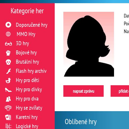
Kategorie her
Da
Po
Doporučené hry
Na
MMO Hry
3D hry
Bojové hry
Brutální hry
Flash hry archiv
Hry pro děti
Hry pro dívky
napsat zprávu
přidat
Hry pro dva
Hry se zvířaty
Karetní hry
Oblíbené hry
Logické hry