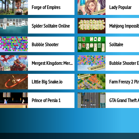
Forge of Empires
Lady Popular
Spider Solitaire Online
Mahjong Impossi
Bubble Shooter
Solitaire
Mergest Kingdom: Merge Puzzle
Little Big Snake.io
Prince of Persia 1
GTA Grand Theft 