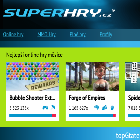
Online hry
MMO Hry
Plné hry
Profily
Nejlepší online hry měsíce
Bubble Shooter Extreme
Forge of Empires
5 523 135x
1 165 627x
7 018 
topGtate 