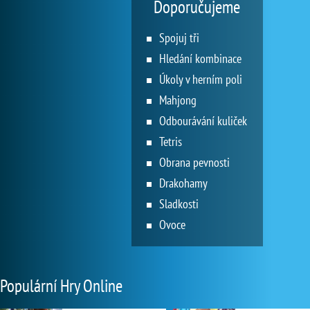
Doporučujeme
Spojuj tři
Hledání kombinace
Úkoly v herním poli
Mahjong
Odbourávání kuliček
Tetris
Obrana pevnosti
Drakohamy
Sladkosti
Ovoce
Populární Hry Online