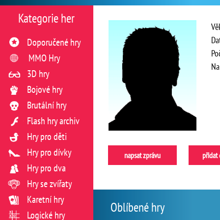
Kategorie her
Vě
Da
Doporučené hry
Po
MMO Hry
Na
3D hry
Bojové hry
Brutální hry
Flash hry archiv
Hry pro děti
Hry pro dívky
napsat zprávu
přidat
Hry pro dva
Hry se zvířaty
Karetní hry
Oblíbené hry
Logické hry