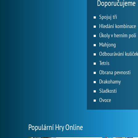
Doporučujeme
Spojuj tři
Hledání kombinace
Úkoly v herním poli
Mahjong
Odbourávání kuliče
Tetris
Obrana pevnosti
Drakohamy
Sladkosti
Ovoce
Populární Hry Online