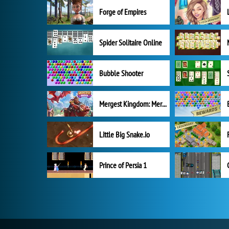
Forge of Empires
Spider Solitaire Online
Bubble Shooter
Mergest Kingdom: Merge Puzzle
Little Big Snake.io
Prince of Persia 1