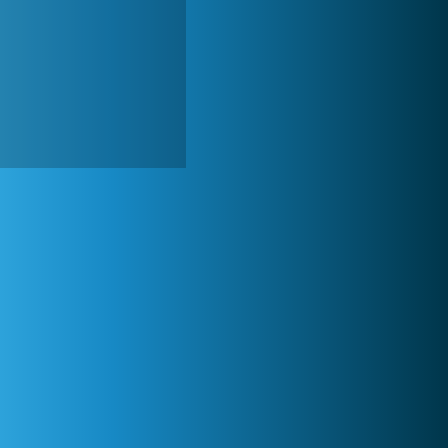
World of Tanks
1 822 496x