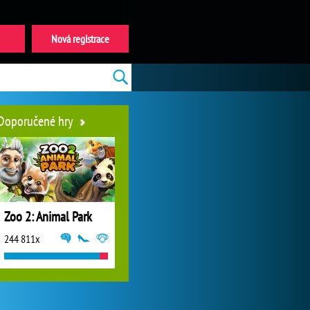
Nová registrace
Doporučené hry
Zoo 2: Animal Park
244 811x