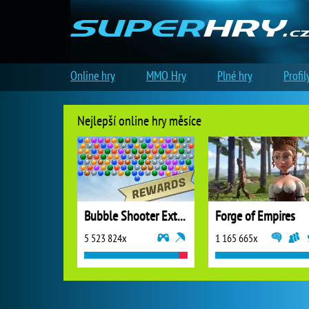
Online hry
MMO Hry
Plné hry
Profil
Nejlepší online hry měsíce
Bubble Shooter Extreme
Forge of Empires
5 523 824x
1 165 665x