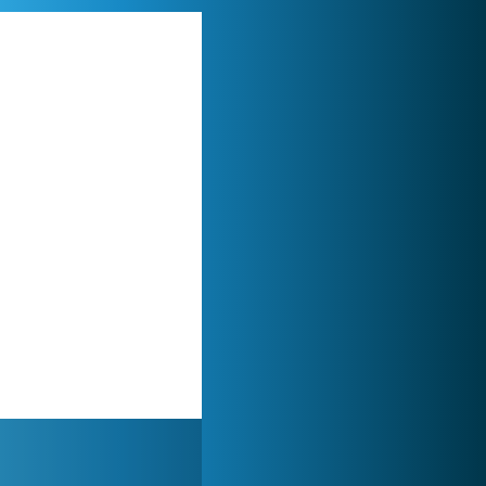
Lady Popular
1 313 830x
Forge of Empires
1 165 665x