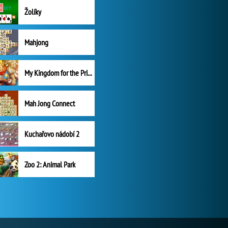
Žolíky
Mahjong
My Kingdom for the Princess Plná verze
Mah Jong Connect
Kuchařovo nádobí 2
Zoo 2: Animal Park