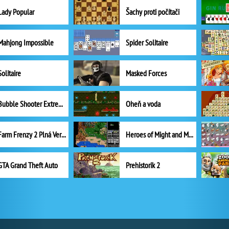
Lady Popular
Šachy proti počítači
Mahjong Impossible
Spider Solitaire
Solitaire
Masked Forces
Bubble Shooter Extreme
Oheň a voda
Farm Frenzy 2 Plná Verze
Heroes of Might and Magic II
GTA Grand Theft Auto
Prehistorik 2