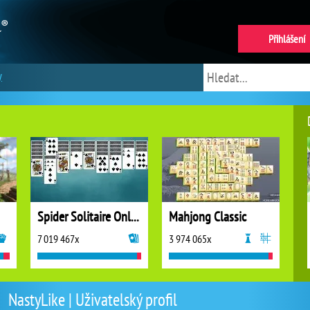
Přihlášení
y
Spider Solitaire Online
Mahjong Classic
7 019 467x
3 974 065x
NastyLike | Uživatelský profil