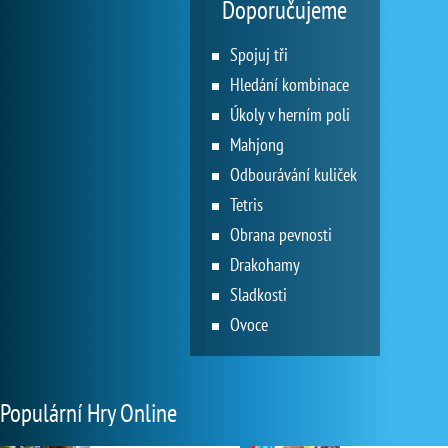
Doporučujeme
Spojuj tři
Hledání kombinace
Úkoly v herním poli
Mahjong
Odbourávání kuliček
Tetris
Obrana pevnosti
Drakohamy
Sladkosti
Ovoce
Populární Hry Online