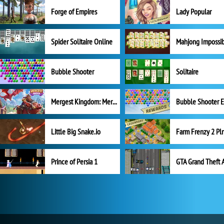
Forge of Empires
Lady Popular
Spider Solitaire Online
Mahjong Impossi
Bubble Shooter
Solitaire
Mergest Kingdom: Merge Puzzle
Little Big Snake.io
Prince of Persia 1
GTA Grand Theft 