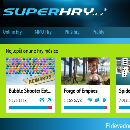
Online hry
MMO Hry
Plné hry
Profily
Nejlepší online hry měsíce
Bubble Shooter Extreme
Forge of Empires
5 523 133x
1 165 627x
7 018 
Eldevador