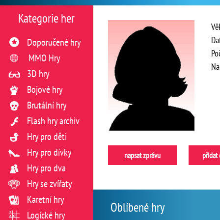
Kategorie her
Vě
Da
Doporučené hry
Po
MMO Hry
Na
3D hry
Bojové hry
Brutální hry
Flash hry archiv
Hry pro děti
Hry pro dívky
napsat zprávu
přidat
Hry pro dva
Hry se zvířaty
Karetní hry
Oblíbené hry
Logické hry