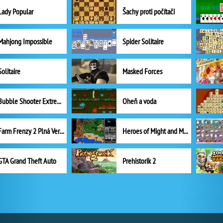
Lady Popular
Šachy proti počítači
Mahjong Impossible
Spider Solitaire
Solitaire
Masked Forces
Bubble Shooter Extreme
Oheň a voda
Farm Frenzy 2 Plná Verze
Heroes of Might and Magic II
GTA Grand Theft Auto
Prehistorik 2