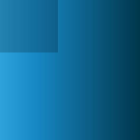
Zoo 2: Animal Park
244 744x