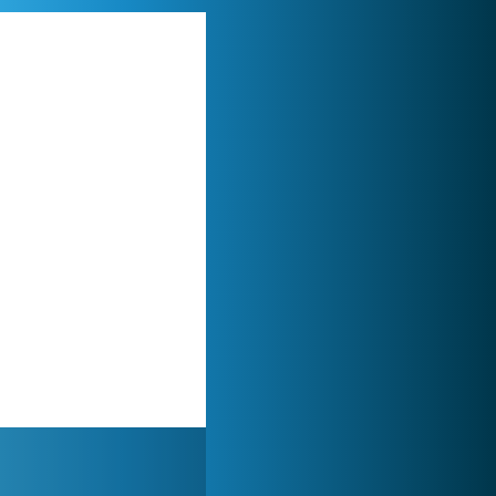
Forge of Empires
1 165 605x
My Free Zoo
1 007 424x