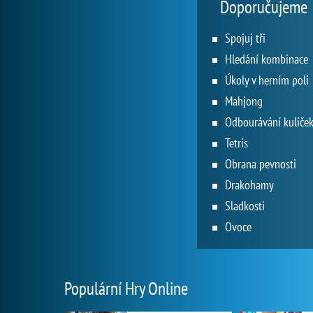
Doporučujeme
Spojuj tři
Hledání kombinace
Úkoly v herním poli
Mahjong
Odbourávání kuliče
Tetris
Obrana pevnosti
Drakohamy
Sladkosti
Ovoce
Populární Hry Online