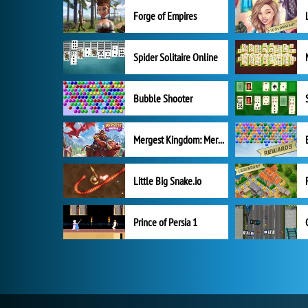
Forge of Empires
Spider Solitaire Online
Bubble Shooter
Mergest Kingdom: Merge Puzzle
Little Big Snake.io
Prince of Persia 1