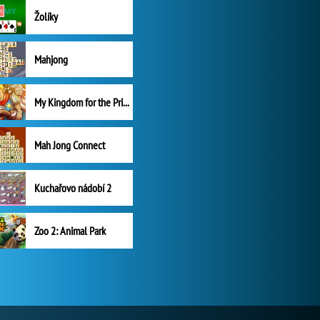
Žolíky
Mahjong
My Kingdom for the Princess Plná verze
Mah Jong Connect
Kuchařovo nádobí 2
Zoo 2: Animal Park