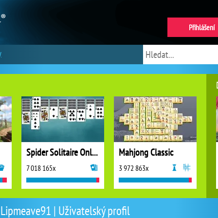
Přihlášení
y
Spider Solitaire Online
Mahjong Classic
7 018 165x
3 972 863x
Lipmeave91 | Uživatelský profil