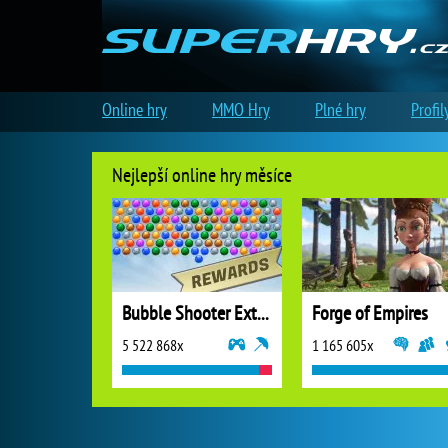
Online hry
MMO Hry
Plné hry
Profil
Nejlepší online hry měsíce
Bubble Shooter Extreme
Forge of Empires
5 522 868x
1 165 605x