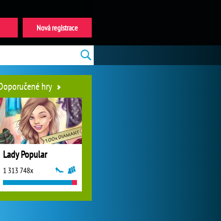
Nová registrace
Doporučené hry
Lady Popular
1 313 748x