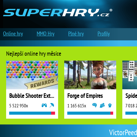
Online hry
MMO Hry
Plné hry
Profily
Nejlepší online hry měsíce
Bubble Shooter Extreme
Forge of Empires
5 522 950x
1 165 615x
7 018 
VictorPeed