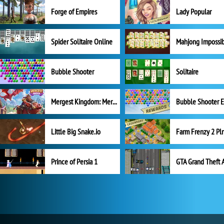
Forge of Empires
Lady Popular
Spider Solitaire Online
Mahjong Impossi
Bubble Shooter
Solitaire
Mergest Kingdom: Merge Puzzle
Little Big Snake.io
Prince of Persia 1
GTA Grand Theft 