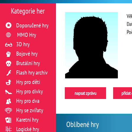
Kategorie her
Vě
Da
Doporučené hry
Po
MMO Hry
3D hry
Bojové hry
Brutální hry
Flash hry archiv
Hry pro děti
Hry pro dívky
napsat zprávu
přidat
Hry pro dva
Hry se zvířaty
Karetní hry
Oblíbené hry
Logické hry