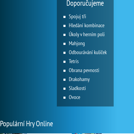
Doporučujeme
Spojuj tři
Hledání kombinace
Úkoly v herním poli
Mahjong
Odbourávání kuliček
Tetris
Obrana pevnosti
Drakohamy
Sladkosti
Ovoce
Populární Hry Online