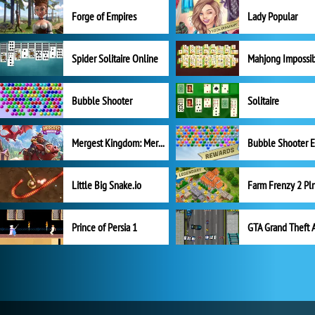
Forge of Empires
Lady Popular
Spider Solitaire Online
Mahjong Impossi
Bubble Shooter
Solitaire
Mergest Kingdom: Merge Puzzle
Little Big Snake.io
Prince of Persia 1
GTA Grand Theft 