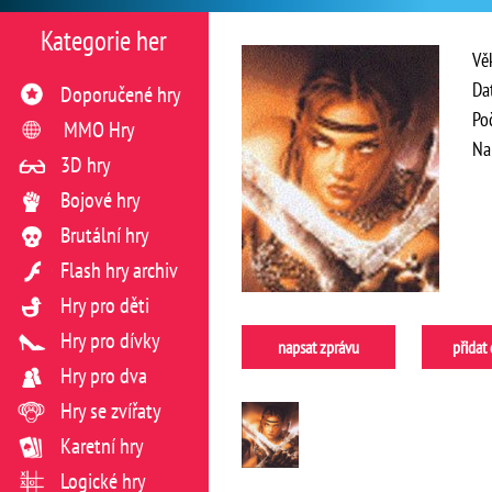
Kategorie her
Vě
Da
Doporučené hry
Po
MMO Hry
Na
3D hry
Bojové hry
Brutální hry
Flash hry archiv
Hry pro děti
Hry pro dívky
napsat zprávu
přidat
Hry pro dva
Hry se zvířaty
Karetní hry
Logické hry