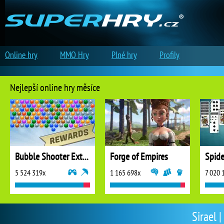
Online hry
MMO Hry
Plné hry
Profily
Nejlepší online hry měsíce
Bubble Shooter Extreme
Forge of Empires
5 524 319x
1 165 698x
7 020 
Sirael |