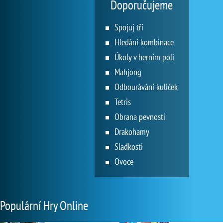
Doporučujeme
Spojuj tři
Hledání kombinace
Úkoly v herním poli
Mahjong
Odbourávání kuliček
Tetris
Obrana pevnosti
Drakohamy
Sladkosti
Ovoce
Populární Hry Online