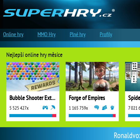
Online hry
MMO Hry
Plné hry
Profily
Nejlepší online hry měsíce
Bubble Shooter Extreme
Forge of Empires
5 525 427x
1 165 759x
7 021 
Ronaldvox 