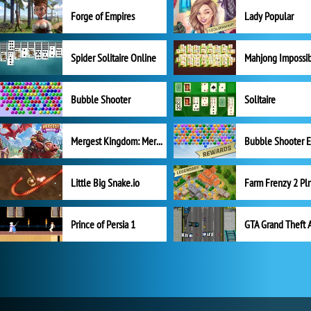
Forge of Empires
Lady Popular
Spider Solitaire Online
Mahjong Impossi
Bubble Shooter
Solitaire
Mergest Kingdom: Merge Puzzle
Little Big Snake.io
Prince of Persia 1
GTA Grand Theft 