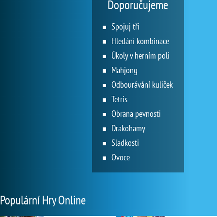
Doporučujeme
Spojuj tři
Hledání kombinace
Úkoly v herním poli
Mahjong
Odbourávání kuliček
Tetris
Obrana pevnosti
Drakohamy
Sladkosti
Ovoce
Populární Hry Online