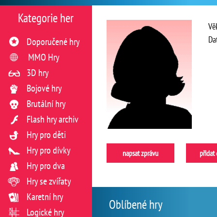
Kategorie her
Vě
Da
Doporučené hry
MMO Hry
3D hry
Bojové hry
Brutální hry
Flash hry archiv
Hry pro děti
Hry pro dívky
napsat zprávu
přidat
Hry pro dva
Hry se zvířaty
Karetní hry
Oblíbené hry
Logické hry