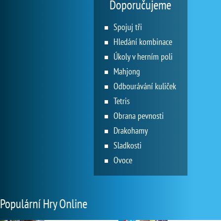
Doporučujeme
Spojuj tři
Hledání kombinace
Úkoly v herním poli
Mahjong
Odbourávání kuliček
Tetris
Obrana pevnosti
Drakohamy
Sladkosti
Ovoce
Populární Hry Online