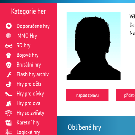
Kategorie her
Vě
Da
Doporučené hry
Na
MMO Hry
3D hry
Bojové hry
Brutální hry
Flash hry archiv
Hry pro děti
Hry pro dívky
napsat zprávu
přidat
Hry pro dva
Hry se zvířaty
Karetní hry
Oblíbené hry
Logické hry