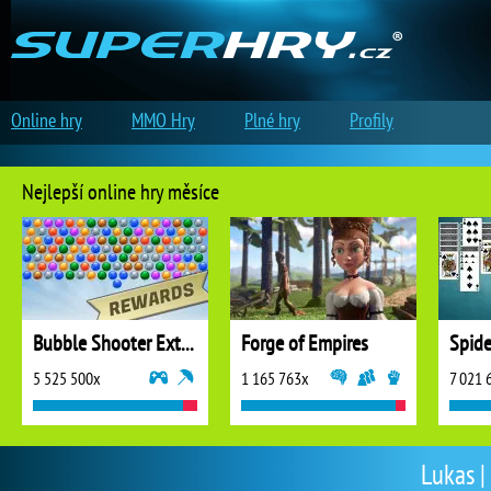
Online hry
MMO Hry
Plné hry
Profily
Nejlepší online hry měsíce
Bubble Shooter Extreme
Forge of Empires
5 525 500x
1 165 763x
7 021 
Lukas |