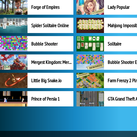
Forge of Empires
Lady Popular
Spider Solitaire Online
Mahjong Impossi
Bubble Shooter
Solitaire
Mergest Kingdom: Merge Puzzle
Little Big Snake.io
Prince of Persia 1
GTA Grand Theft 