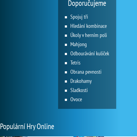
Doporučujeme
Spojuj tři
Hledání kombinace
Úkoly v herním poli
Mahjong
Odbourávání kuliček
Tetris
Obrana pevnosti
Drakohamy
Sladkosti
Ovoce
Populární Hry Online