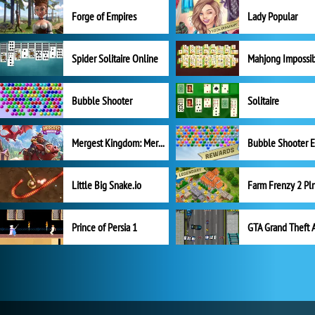
Forge of Empires
Lady Popular
Spider Solitaire Online
Mahjong Impossi
Bubble Shooter
Solitaire
Mergest Kingdom: Merge Puzzle
Little Big Snake.io
Prince of Persia 1
GTA Grand Theft 