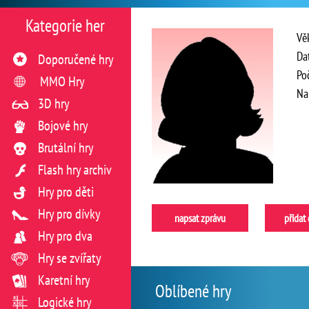
Kategorie her
Vě
Da
Doporučené hry
Po
MMO Hry
Na
3D hry
Bojové hry
Brutální hry
Flash hry archiv
Hry pro děti
Hry pro dívky
napsat zprávu
přidat
Hry pro dva
Hry se zvířaty
Karetní hry
Oblíbené hry
Logické hry