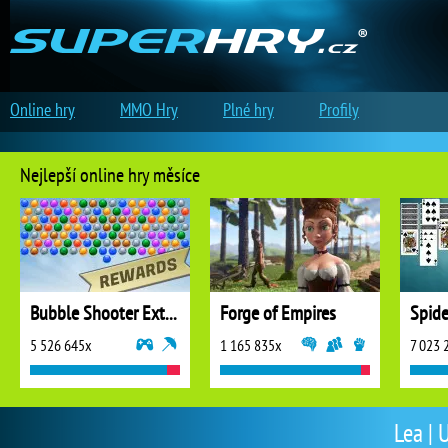
Online hry
MMO Hry
Plné hry
Profily
Nejlepší online hry měsíce
Bubble Shooter Extreme
Forge of Empires
5 526 645x
1 165 835x
7 023 
Lea | 