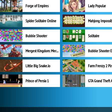
Forge of Empires
Lady Popular
Spider Solitaire Online
Mahjong Impossi
Bubble Shooter
Solitaire
Mergest Kingdom: Merge Puzzle
Little Big Snake.io
Prince of Persia 1
GTA Grand Theft 