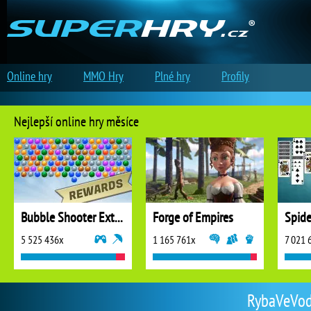
Online hry
MMO Hry
Plné hry
Profily
Nejlepší online hry měsíce
Bubble Shooter Extreme
Forge of Empires
5 525 436x
1 165 761x
7 021 
RybaVeVode