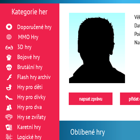
Kategorie her
Vě
Da
Doporučené hry
Po
MMO Hry
Na
3D hry
Bojové hry
Brutální hry
Flash hry archiv
Hry pro děti
Hry pro dívky
napsat zprávu
přidat
Hry pro dva
Hry se zvířaty
Karetní hry
Oblíbené hry
Logické hry