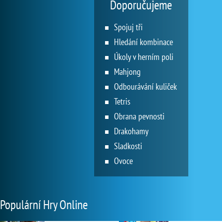
Doporučujeme
Spojuj tři
Hledání kombinace
Úkoly v herním poli
Mahjong
Odbourávání kuliček
Tetris
Obrana pevnosti
Drakohamy
Sladkosti
Ovoce
Populární Hry Online