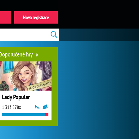
Nová registrace
Doporučené hry
Lady Popular
1 313 878x