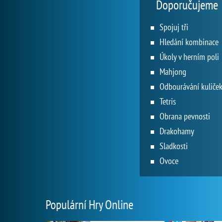
Doporučujeme
Spojuj tři
Hledání kombinace
Úkoly v herním poli
Mahjong
Odbourávání kuliče
Tetris
Obrana pevnosti
Drakohamy
Sladkosti
Ovoce
Populární Hry Online