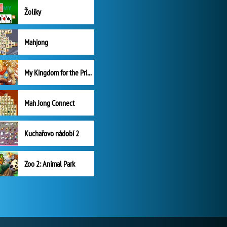
Žolíky
Mahjong
My Kingdom for the Princess Plná verze
Mah Jong Connect
Kuchařovo nádobí 2
Zoo 2: Animal Park