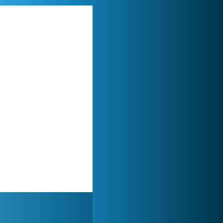
Forge of Empires
1 165 714x
World of Tanks
1 822 513x