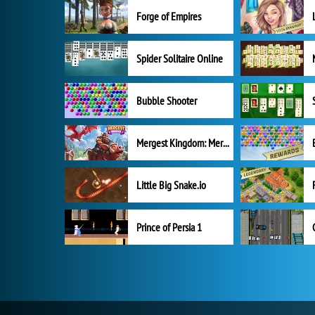
Forge of Empires
Spider Solitaire Online
Bubble Shooter
Mergest Kingdom: Merge Puzzle
Little Big Snake.io
Prince of Persia 1