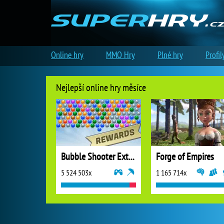
Online hry
MMO Hry
Plné hry
Profil
Nejlepší online hry měsíce
Bubble Shooter Extreme
Forge of Empires
5 524 503x
1 165 714x