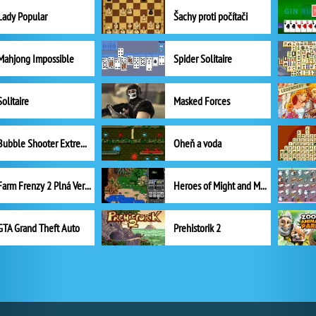
Lady Popular
Šachy proti počítači
Mahjong Impossible
Spider Solitaire
Solitaire
Masked Forces
Bubble Shooter Extreme
Oheň a voda
Farm Frenzy 2 Plná Verze
Heroes of Might and Magic II
GTA Grand Theft Auto
Prehistorik 2