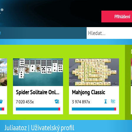
Přihlášení
y
Spider Solitaire Online
Mahjong Classic
7 020 453x
3 974 897x
Juliaatoz | Uživatelský profil