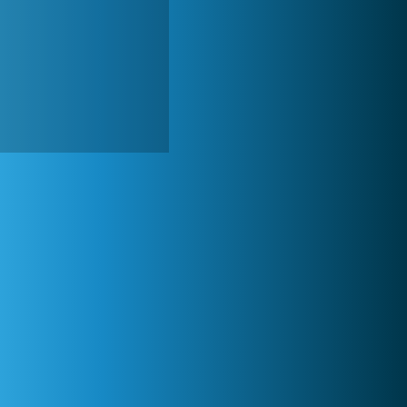
My Free Zoo
1 007 481x