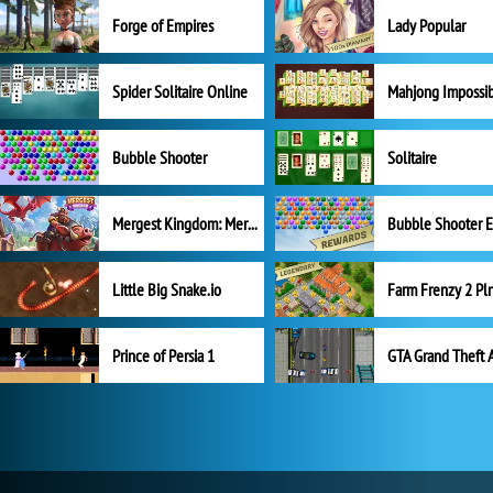
Forge of Empires
Lady Popular
Spider Solitaire Online
Mahjong Impossi
Bubble Shooter
Solitaire
Mergest Kingdom: Merge Puzzle
Little Big Snake.io
Prince of Persia 1
GTA Grand Theft 