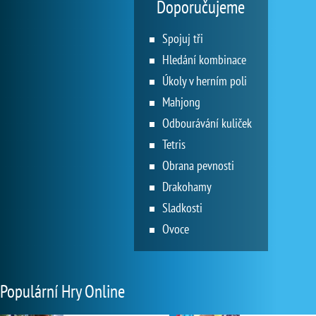
Doporučujeme
Spojuj tři
Hledání kombinace
Úkoly v herním poli
Mahjong
Odbourávání kuliček
Tetris
Obrana pevnosti
Drakohamy
Sladkosti
Ovoce
Populární Hry Online