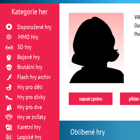
Kategorie her
Vě
Da
Doporučené hry
Po
MMO Hry
3D hry
Bojové hry
Brutální hry
Flash hry archiv
Hry pro děti
Hry pro dívky
napsat zprávu
přidat
Hry pro dva
Hry se zvířaty
Karetní hry
Oblíbené hry
Logické hry