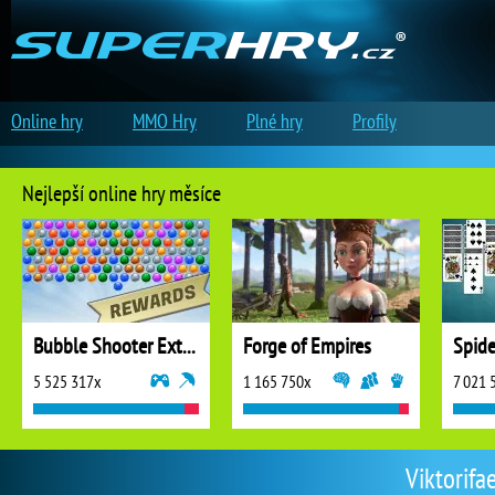
Online hry
MMO Hry
Plné hry
Profily
Nejlepší online hry měsíce
Bubble Shooter Extreme
Forge of Empires
5 525 317x
1 165 750x
7 021 
Viktorifae