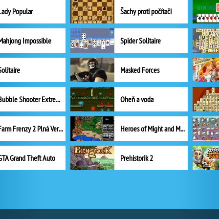
Lady Popular
Šachy proti počítači
Mahjong Impossible
Spider Solitaire
Solitaire
Masked Forces
Bubble Shooter Extreme
Oheň a voda
Farm Frenzy 2 Plná Verze
Heroes of Might and Magic II
GTA Grand Theft Auto
Prehistorik 2