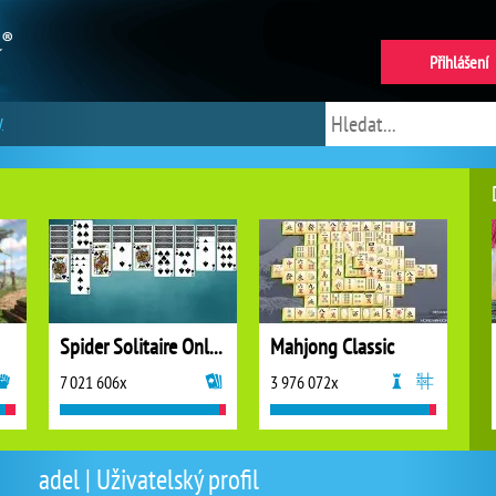
Přihlášení
y
Spider Solitaire Online
Mahjong Classic
7 021 606x
3 976 072x
adel | Uživatelský profil