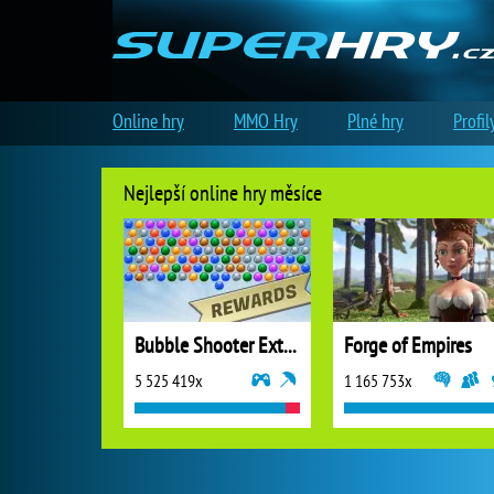
Online hry
MMO Hry
Plné hry
Profil
Nejlepší online hry měsíce
Bubble Shooter Extreme
Forge of Empires
5 525 419x
1 165 753x