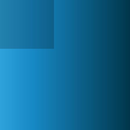
Forge of Empires
1 165 753x