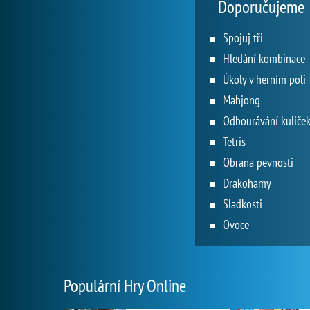
Doporučujeme
Spojuj tři
Hledání kombinace
Úkoly v herním poli
Mahjong
Odbourávání kuliče
Tetris
Obrana pevnosti
Drakohamy
Sladkosti
Ovoce
Populární Hry Online