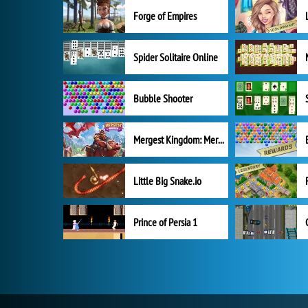
Forge of Empires
Spider Solitaire Online
Bubble Shooter
Mergest Kingdom: Merge Puzzle
Little Big Snake.io
Prince of Persia 1