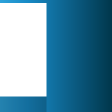
Zoo 2: Animal Park
244 916x
World of Tanks
1 822 543x