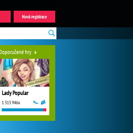
Nová registrace
Doporučené hry
Lady Popular
1 313 946x