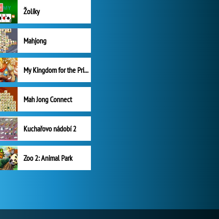
Žolíky
Mahjong
My Kingdom for the Princess Plná verze
Mah Jong Connect
Kuchařovo nádobí 2
Zoo 2: Animal Park