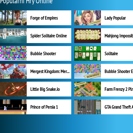
Populární Hry Online
Forge of Empires
Lady Popular
Spider Solitaire Online
Mahjong Impossi
Bubble Shooter
Solitaire
Mergest Kingdom: Merge Puzzle
Little Big Snake.io
Prince of Persia 1
GTA Grand Theft 