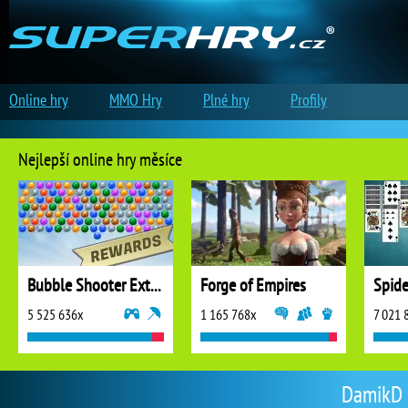
Online hry
MMO Hry
Plné hry
Profily
Nejlepší online hry měsíce
Bubble Shooter Extreme
Forge of Empires
5 525 636x
1 165 768x
7 021 
DamikD |