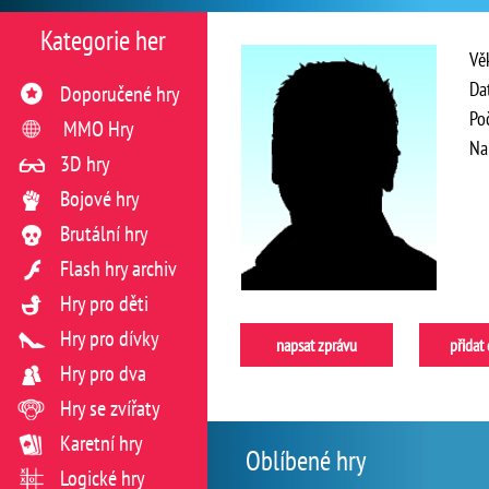
Kategorie her
Vě
Da
Doporučené hry
Po
MMO Hry
Na
3D hry
Bojové hry
Brutální hry
Flash hry archiv
Hry pro děti
Hry pro dívky
napsat zprávu
přidat
Hry pro dva
Hry se zvířaty
Karetní hry
Oblíbené hry
Logické hry