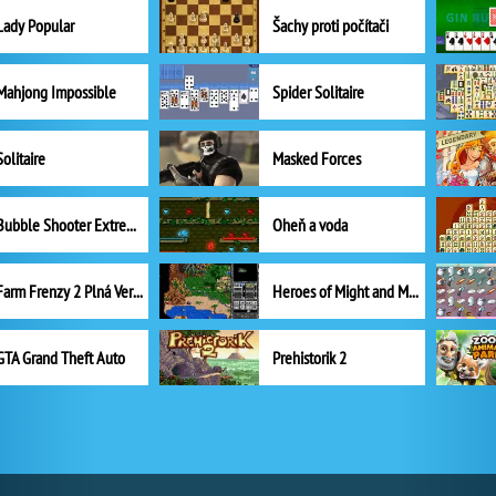
Lady Popular
Šachy proti počítači
Mahjong Impossible
Spider Solitaire
Solitaire
Masked Forces
Bubble Shooter Extreme
Oheň a voda
Farm Frenzy 2 Plná Verze
Heroes of Might and Magic II
GTA Grand Theft Auto
Prehistorik 2