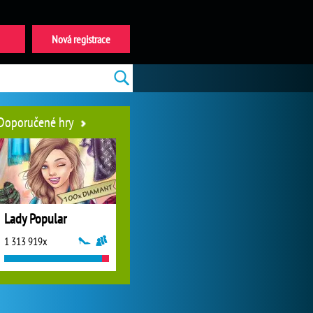
Nová registrace
Doporučené hry
Lady Popular
1 313 919x