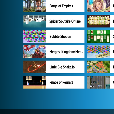
Forge of Empires
Spider Solitaire Online
Bubble Shooter
Mergest Kingdom: Merge Puzzle
Little Big Snake.io
Prince of Persia 1