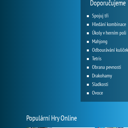
Doporučujeme
Spojuj tři
Hledání kombinace
Úkoly v herním poli
Mahjong
Odbourávání kuliče
Tetris
Obrana pevnosti
Drakohamy
Sladkosti
Ovoce
Populární Hry Online