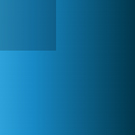
World of Tanks
1 822 526x