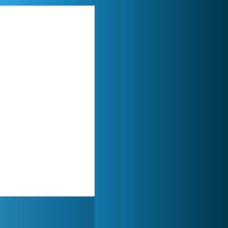
My Free Zoo
1 007 489x
Zoo 2: Animal Park
244 886x