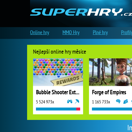
Online hry
MMO Hry
Plné hry
Profil
Nejlepší online hry měsíce
Bubble Shooter Extreme
Forge of Empires
5 524 973x
1 165 733x
I