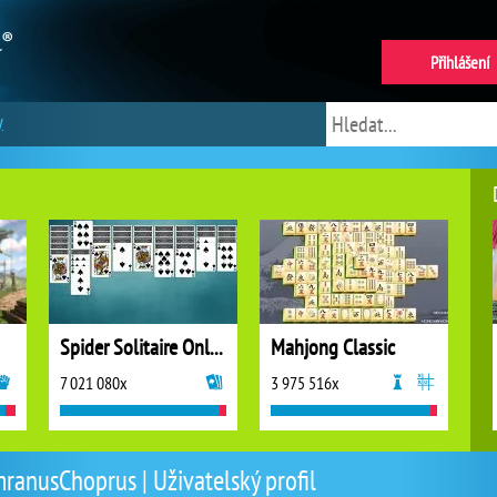
Přihlášení
y
Spider Solitaire Online
Mahjong Classic
7 021 080x
3 975 516x
mranusChoprus | Uživatelský profil