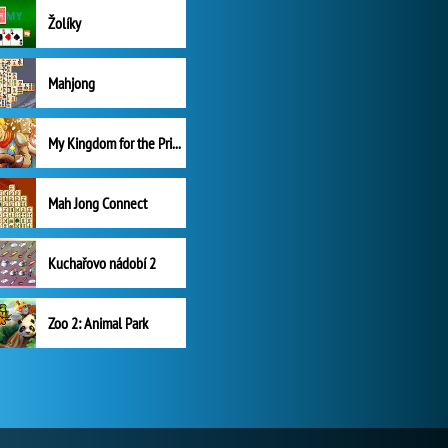
Žolíky
Mahjong
My Kingdom for the Princess Plná verze
Mah Jong Connect
Kuchařovo nádobí 2
Zoo 2: Animal Park