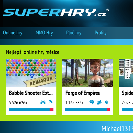
Online hry
MMO Hry
Plné hry
Profily
Nejlepší online hry měsíce
Bubble Shooter Extreme
Forge of Empires
5 526 626x
1 165 835x
7 023 
Michael13133