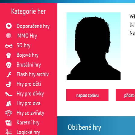
Kategorie her
Vě
Da
Doporučené hry
Na
MMO Hry
3D hry
Bojové hry
Brutální hry
Flash hry archiv
Hry pro děti
Hry pro dívky
napsat zprávu
přidat
Hry pro dva
Hry se zvířaty
Karetní hry
Oblíbené hry
Logické hry