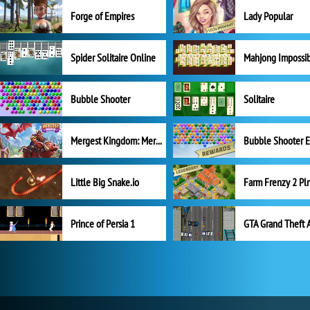
Forge of Empires
Lady Popular
Spider Solitaire Online
Mahjong Impossi
Bubble Shooter
Solitaire
Mergest Kingdom: Merge Puzzle
Little Big Snake.io
Prince of Persia 1
GTA Grand Theft 