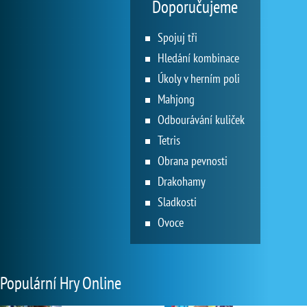
Doporučujeme
Spojuj tři
Hledání kombinace
Úkoly v herním poli
Mahjong
Odbourávání kuliček
Tetris
Obrana pevnosti
Drakohamy
Sladkosti
Ovoce
Populární Hry Online