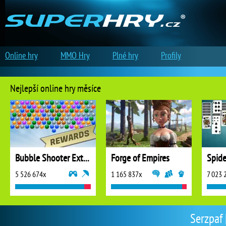
Online hry
MMO Hry
Plné hry
Profily
Nejlepší online hry měsíce
Bubble Shooter Extreme
Forge of Empires
5 526 674x
1 165 837x
7 023 
Serzpaf 