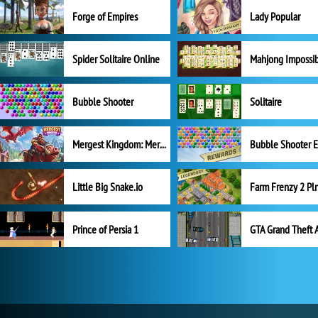
Forge of Empires
Lady Popular
Spider Solitaire Online
Mahjong Impossi
Bubble Shooter
Solitaire
Mergest Kingdom: Merge Puzzle
Little Big Snake.io
Prince of Persia 1
GTA Grand Theft 