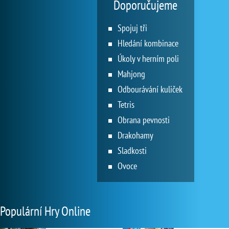
Doporučujeme
Spojuj tři
Hledání kombinace
Úkoly v herním poli
Mahjong
Odbourávání kuliček
Tetris
Obrana pevnosti
Drakohamy
Sladkosti
Ovoce
Populární Hry Online