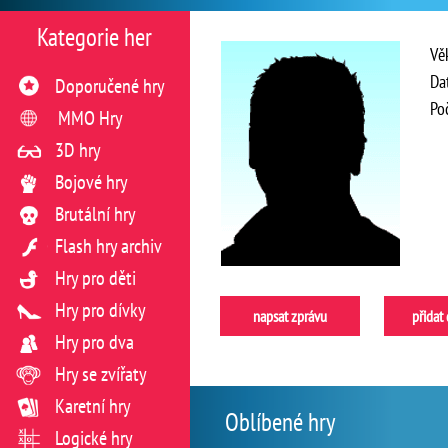
Kategorie her
Vě
Da
Doporučené hry
Po
MMO Hry
3D hry
Bojové hry
Brutální hry
Flash hry archiv
Hry pro děti
Hry pro dívky
napsat zprávu
přidat
Hry pro dva
Hry se zvířaty
Karetní hry
Oblíbené hry
Logické hry