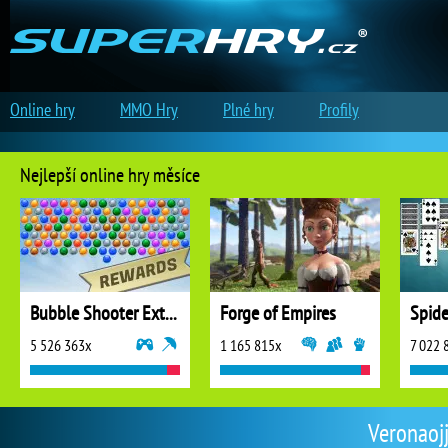
Online hry
MMO Hry
Plné hry
Profily
Nejlepší online hry měsíce
Bubble Shooter Extreme
Forge of Empires
5 526 363x
1 165 815x
7 022 
Veronaojj