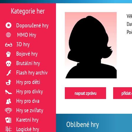
Kategorie her
Vě
Da
Doporučené hry
Po
MMO Hry
3D hry
Bojové hry
Brutální hry
Flash hry archiv
Hry pro děti
Hry pro dívky
napsat zprávu
přidat
Hry pro dva
Hry se zvířaty
Karetní hry
Oblíbené hry
Logické hry