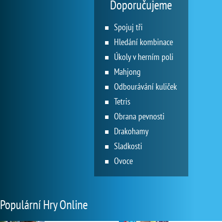
Doporučujeme
Spojuj tři
Hledání kombinace
Úkoly v herním poli
Mahjong
Odbourávání kuliček
Tetris
Obrana pevnosti
Drakohamy
Sladkosti
Ovoce
Populární Hry Online