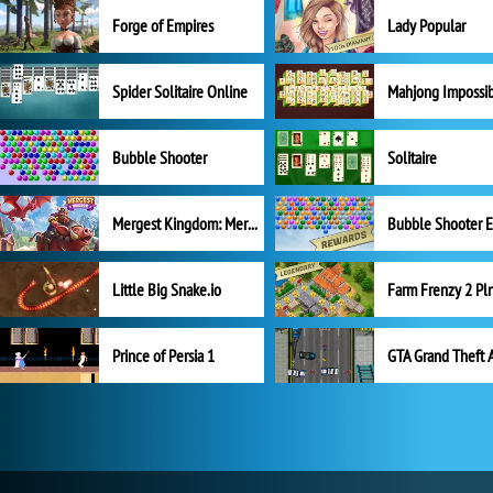
Forge of Empires
Lady Popular
Spider Solitaire Online
Mahjong Impossi
Bubble Shooter
Solitaire
Mergest Kingdom: Merge Puzzle
Little Big Snake.io
Prince of Persia 1
GTA Grand Theft 