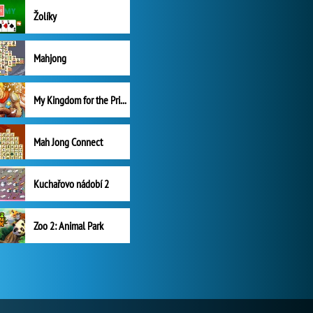
Žolíky
Mahjong
My Kingdom for the Princess Plná verze
Mah Jong Connect
Kuchařovo nádobí 2
Zoo 2: Animal Park