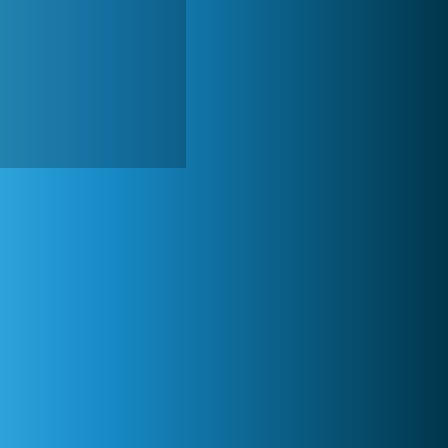
Lady Popular
1 313 984x