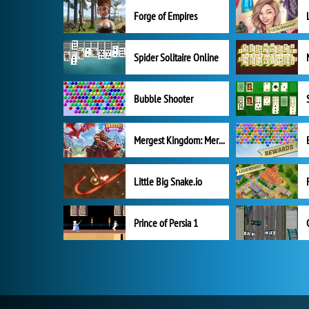
Forge of Empires
Spider Solitaire Online
Bubble Shooter
Mergest Kingdom: Merge Puzzle
Little Big Snake.io
Prince of Persia 1