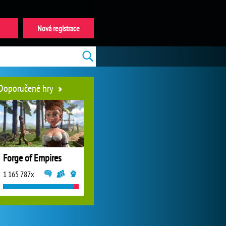
Nová registrace
Doporučené hry
Forge of Empires
1 165 787x