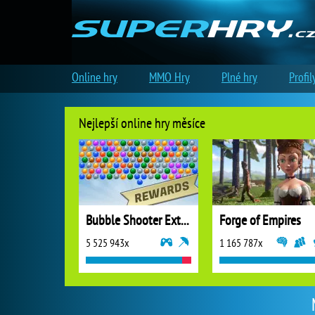
Online hry
MMO Hry
Plné hry
Profil
Nejlepší online hry měsíce
Bubble Shooter Extreme
Forge of Empires
5 525 943x
1 165 787x