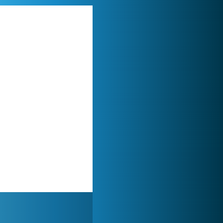
My Free Zoo
1 007 517x
Zoo 2: Animal Park
244 946x