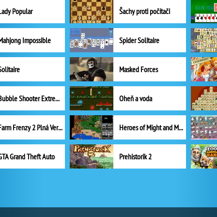
Lady Popular
Šachy proti počítači
Mahjong Impossible
Spider Solitaire
Solitaire
Masked Forces
Bubble Shooter Extreme
Oheň a voda
Farm Frenzy 2 Plná Verze
Heroes of Might and Magic II
GTA Grand Theft Auto
Prehistorik 2