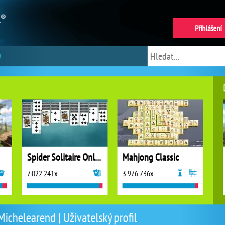
Přihlášení
y
Spider Solitaire Online
Mahjong Classic
7 022 241x
3 976 736x
Michelearend | Uživatelský profil