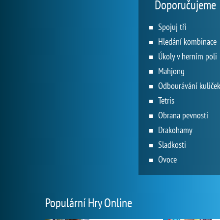
Doporučujeme
Spojuj tři
Hledání kombinace
Úkoly v herním poli
Mahjong
Odbourávání kuliče
Tetris
Obrana pevnosti
Drakohamy
Sladkosti
Ovoce
Populární Hry Online