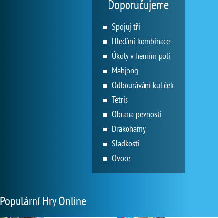
Doporučujeme
Spojuj tři
Hledání kombinace
Úkoly v herním poli
Mahjong
Odbourávání kuliček
Tetris
Obrana pevnosti
Drakohamy
Sladkosti
Ovoce
Populární Hry Online