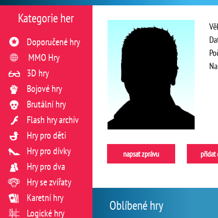
Kategorie her
Vě
Da
Doporučené hry
Po
MMO Hry
Na
3D hry
Bojové hry
Brutální hry
Flash hry archiv
Hry pro děti
Hry pro dívky
napsat zprávu
přidat
Hry pro dva
Hry se zvířaty
Karetní hry
Oblíbené hry
Logické hry