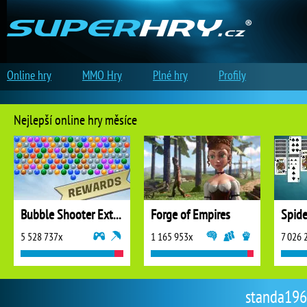
Online hry
MMO Hry
Plné hry
Profily
Nejlepší online hry měsíce
Bubble Shooter Extreme
Forge of Empires
5 528 737x
1 165 953x
7 026 
standa1962