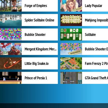
Forge of Empires
Lady Popular
Spider Solitaire Online
Mahjong Impossi
Bubble Shooter
Solitaire
Mergest Kingdom: Merge Puzzle
Little Big Snake.io
Prince of Persia 1
GTA Grand Theft 