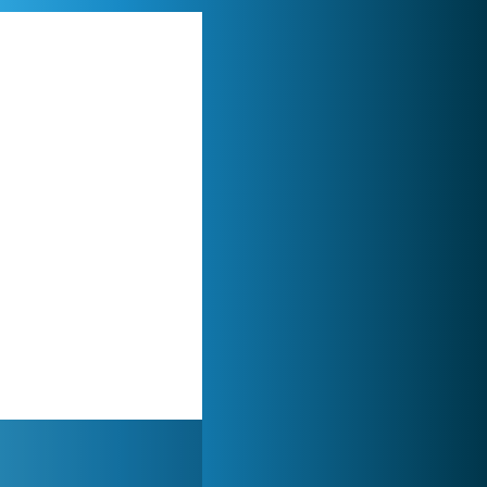
Forge of Empires
1 165 785x
Zoo 2: Animal Park
244 944x