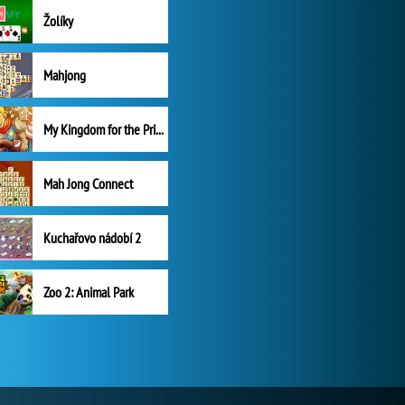
Žolíky
Mahjong
My Kingdom for the Princess Plná verze
Mah Jong Connect
Kuchařovo nádobí 2
Zoo 2: Animal Park