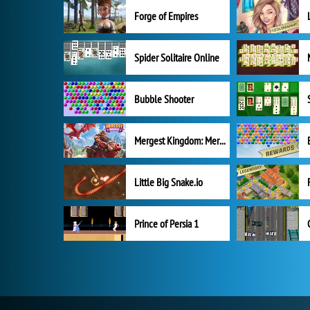
Forge of Empires
Spider Solitaire Online
Bubble Shooter
Mergest Kingdom: Merge Puzzle
Little Big Snake.io
Prince of Persia 1