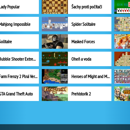
Lady Popular
Šachy proti počítači
Mahjong Impossible
Spider Solitaire
Solitaire
Masked Forces
Bubble Shooter Extreme
Oheň a voda
Farm Frenzy 2 Plná Verze
Heroes of Might and Magic II
GTA Grand Theft Auto
Prehistorik 2