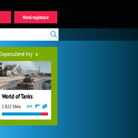
Nová registrace
Doporučené hry
World of Tanks
1 822 566x