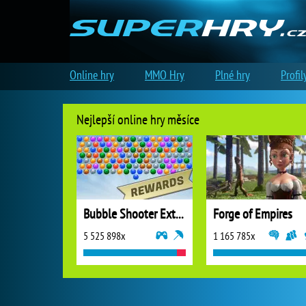
Online hry
MMO Hry
Plné hry
Profil
Nejlepší online hry měsíce
Bubble Shooter Extreme
Forge of Empires
5 525 898x
1 165 785x