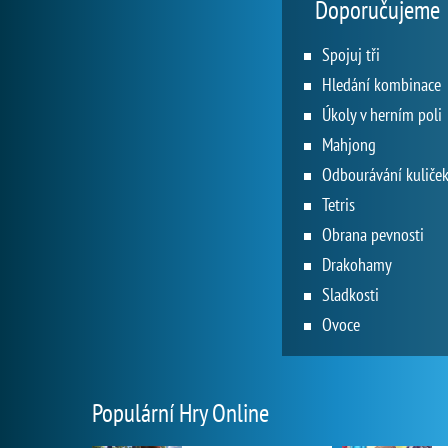
Doporučujeme
Spojuj tři
Hledání kombinace
Úkoly v herním poli
Mahjong
Odbourávání kuliče
Tetris
Obrana pevnosti
Drakohamy
Sladkosti
Ovoce
Populární Hry Online