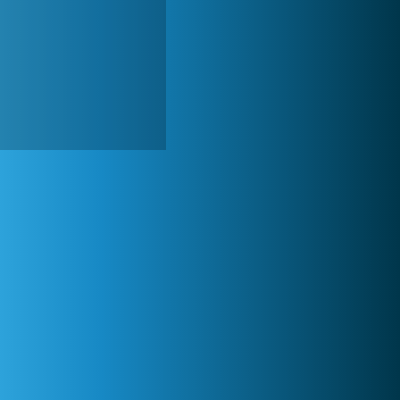
Lady Popular
1 313 983x