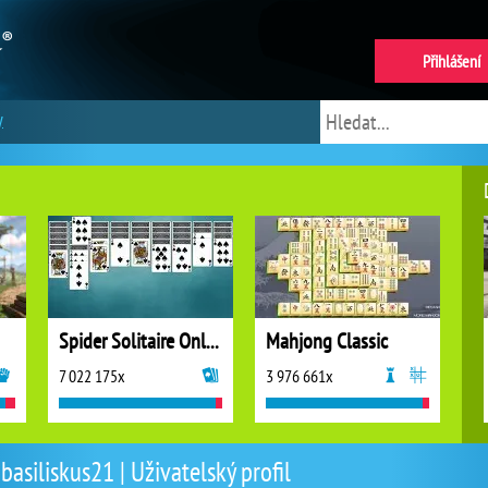
Přihlášení
y
Spider Solitaire Online
Mahjong Classic
7 022 175x
3 976 661x
basiliskus21 | Uživatelský profil