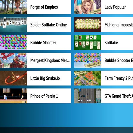
Forge of Empires
Lady Popular
Spider Solitaire Online
Mahjong Impossi
Bubble Shooter
Solitaire
Mergest Kingdom: Merge Puzzle
Little Big Snake.io
Prince of Persia 1
GTA Grand Theft 