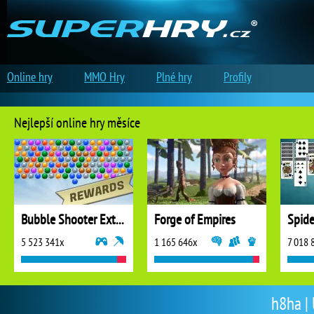
Online hry
MMO Hry
Plné hry
Profily
Nejlepší online hry měsíce
Bubble Shooter Extreme
Forge of Empires
5 523 341x
1 165 646x
7 018 
h8ha | 