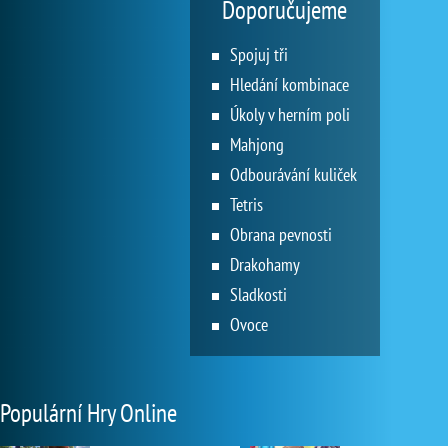
Doporučujeme
Spojuj tři
Hledání kombinace
Úkoly v herním poli
Mahjong
Odbourávání kuliček
Tetris
Obrana pevnosti
Drakohamy
Sladkosti
Ovoce
Populární Hry Online