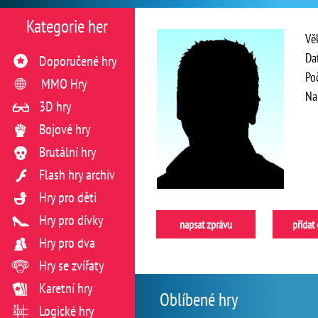
Kategorie her
Vě
Da
Doporučené hry
Po
MMO Hry
Na
3D hry
Bojové hry
Brutální hry
Flash hry archiv
Hry pro děti
Hry pro dívky
napsat zprávu
přidat
Hry pro dva
Hry se zvířaty
Karetní hry
Oblíbené hry
Logické hry