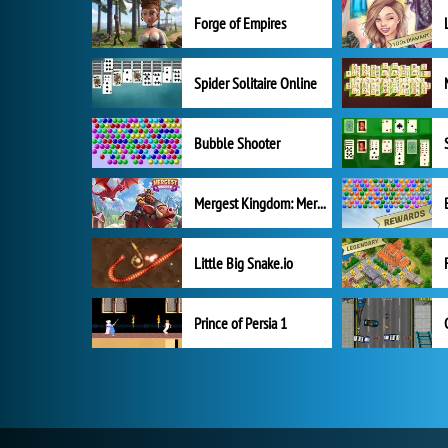
Forge of Empires
Spider Solitaire Online
Bubble Shooter
Mergest Kingdom: Merge Puzzle
Little Big Snake.io
Prince of Persia 1