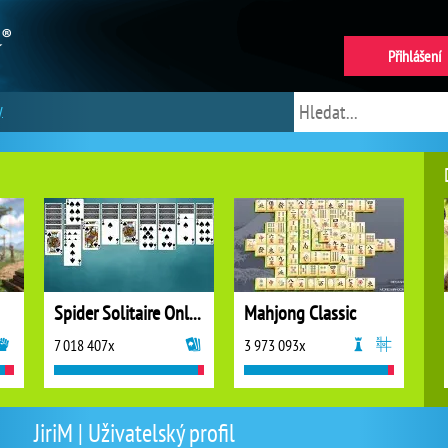
Přihlášení
y
Spider Solitaire Online
Mahjong Classic
7 018 407x
3 973 093x
JiriM | Uživatelský profil