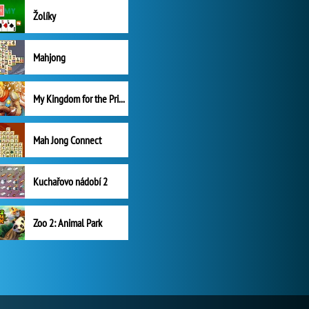
Žolíky
Mahjong
My Kingdom for the Princess Plná verze
Mah Jong Connect
Kuchařovo nádobí 2
Zoo 2: Animal Park