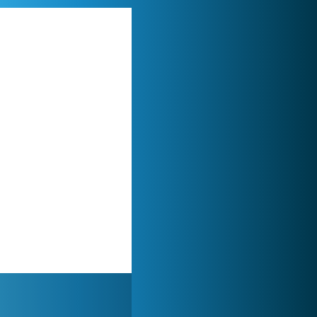
Lady Popular
1 313 768x
World of Tanks
1 822 472x