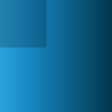
Forge of Empires
1 165 619x