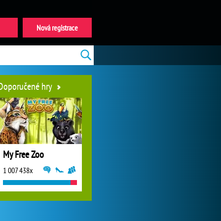
Nová registrace
Doporučené hry
My Free Zoo
1 007 438x