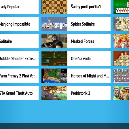
Lady Popular
Šachy proti počítači
Mahjong Impossible
Spider Solitaire
Solitaire
Masked Forces
Bubble Shooter Extreme
Oheň a voda
Farm Frenzy 2 Plná Verze
Heroes of Might and Magic II
GTA Grand Theft Auto
Prehistorik 2