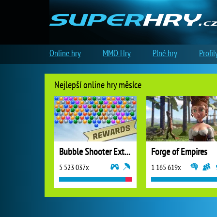
Online hry
MMO Hry
Plné hry
Profil
Nejlepší online hry měsíce
Bubble Shooter Extreme
Forge of Empires
5 523 037x
1 165 619x