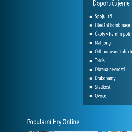
Doporučujeme
Spojuj tři
Hledání kombinace
Úkoly v herním poli
Mahjong
Odbourávání kuliče
Tetris
Obrana pevnosti
Drakohamy
Sladkosti
Ovoce
Populární Hry Online