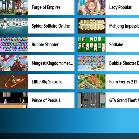
Forge of Empires
Lady Popular
Spider Solitaire Online
Mahjong Impossi
Bubble Shooter
Solitaire
Mergest Kingdom: Merge Puzzle
Little Big Snake.io
Prince of Persia 1
GTA Grand Theft 