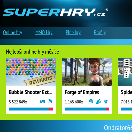
Online hry
MMO Hry
Plné hry
Profily
Nejlepší online hry měsíce
Bubble Shooter Extreme
Forge of Empires
5 522 849x
1 165 600x
7 018 
Ondrator666