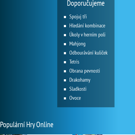
Doporučujeme
Spojuj tři
Hledání kombinace
Úkoly v herním poli
Mahjong
Odbourávání kuliček
Tetris
Obrana pevnosti
Drakohamy
Sladkosti
Ovoce
Populární Hry Online