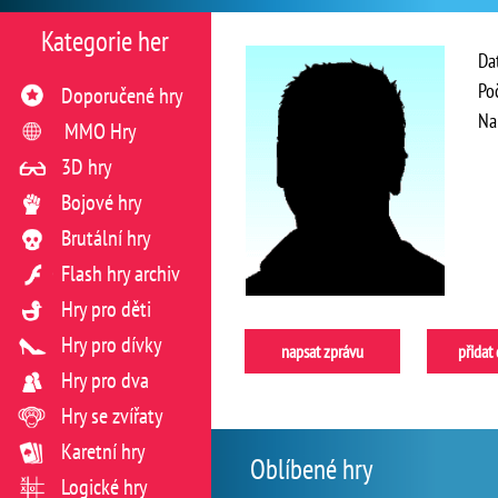
Kategorie her
Da
Po
Doporučené hry
Na
MMO Hry
3D hry
Bojové hry
Brutální hry
Flash hry archiv
Hry pro děti
Hry pro dívky
napsat zprávu
přidat
Hry pro dva
Hry se zvířaty
Karetní hry
Oblíbené hry
Logické hry