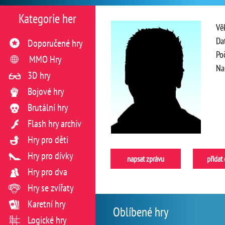
Kategorie her
Vě
Da
Doporučené hry
Po
MMO Hry
Na
3D hry
Bojové hry
Brutální hry
Flash hry archiv
Hry pro děti
Hry pro dívky
napsat zprávu
přidat
Hry pro dva
Hry se zvířaty
Karetní hry
Oblíbené hry
Logické hry