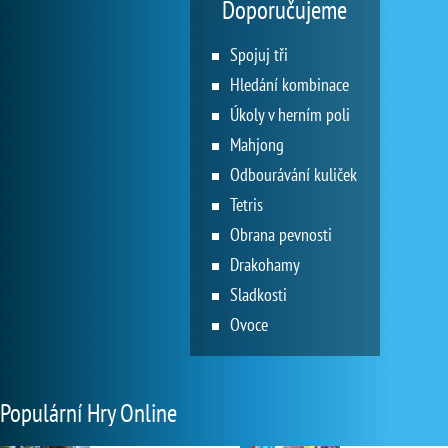
Doporučujeme
Spojuj tři
Hledání kombinace
Úkoly v herním poli
Mahjong
Odbourávání kuliček
Tetris
Obrana pevnosti
Drakohamy
Sladkosti
Ovoce
Populární Hry Online