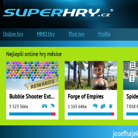
Online hry
MMO Hry
Plné hry
Profily
Nejlepší online hry měsíce
Bubble Shooter Extreme
Forge of Empires
5 523 366x
1 165 646x
7 018 
josefhajek