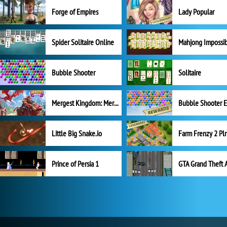
Forge of Empires
Lady Popular
Spider Solitaire Online
Mahjong Impossi
Bubble Shooter
Solitaire
Mergest Kingdom: Merge Puzzle
Little Big Snake.io
Prince of Persia 1
GTA Grand Theft 