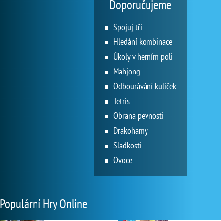
Doporučujeme
Spojuj tři
Hledání kombinace
Úkoly v herním poli
Mahjong
Odbourávání kuliček
Tetris
Obrana pevnosti
Drakohamy
Sladkosti
Ovoce
Populární Hry Online