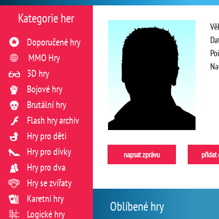
Kategorie her
Vě
Da
Doporučené hry
Po
MMO Hry
Na
3D hry
Bojové hry
Brutální hry
Flash hry archiv
Hry pro děti
Hry pro dívky
napsat zprávu
přidat
Hry pro dva
Hry se zvířaty
Karetní hry
Oblíbené hry
Logické hry