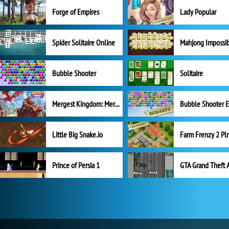
Forge of Empires
Lady Popular
Spider Solitaire Online
Mahjong Impossi
Bubble Shooter
Solitaire
Mergest Kingdom: Merge Puzzle
Little Big Snake.io
Prince of Persia 1
GTA Grand Theft 