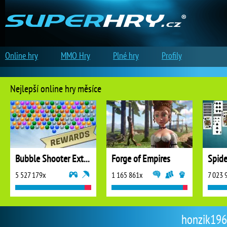
Online hry
MMO Hry
Plné hry
Profily
Nejlepší online hry měsíce
Bubble Shooter Extreme
Forge of Empires
5 527 179x
1 165 861x
7 023 
honzik1960