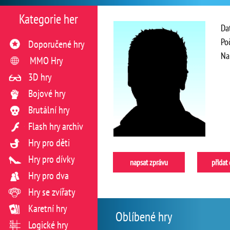
Kategorie her
Da
Po
Doporučené hry
Na
MMO Hry
3D hry
Bojové hry
Brutální hry
Flash hry archiv
Hry pro děti
Hry pro dívky
napsat zprávu
přidat
Hry pro dva
Hry se zvířaty
Karetní hry
Oblíbené hry
Logické hry