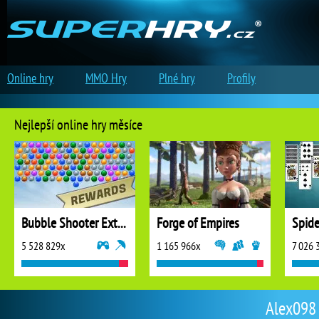
Online hry
MMO Hry
Plné hry
Profily
Nejlepší online hry měsíce
Bubble Shooter Extreme
Forge of Empires
5 528 829x
1 165 966x
7 026 
Alex098 