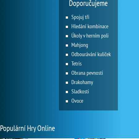
Doporučujeme
Spojuj tři
Hledání kombinace
Úkoly v herním poli
Mahjong
Odbourávání kuliček
Tetris
Obrana pevnosti
Drakohamy
Sladkosti
Ovoce
Populární Hry Online