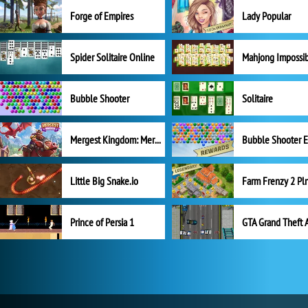
Forge of Empires
Lady Popular
Spider Solitaire Online
Mahjong Impossi
Bubble Shooter
Solitaire
Mergest Kingdom: Merge Puzzle
Little Big Snake.io
Prince of Persia 1
GTA Grand Theft 