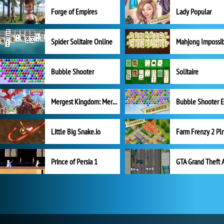
Forge of Empires
Lady Popular
Spider Solitaire Online
Mahjong Impossi
Bubble Shooter
Solitaire
Mergest Kingdom: Merge Puzzle
Little Big Snake.io
Prince of Persia 1
GTA Grand Theft 