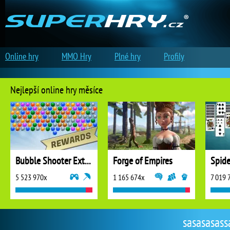
Online hry
MMO Hry
Plné hry
Profily
Nejlepší online hry měsíce
Bubble Shooter Extreme
Forge of Empires
5 523 970x
1 165 674x
7 019 
sasasasassa