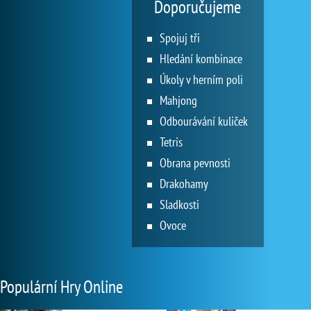
Doporučujeme
Spojuj tři
Hledání kombinace
Úkoly v herním poli
Mahjong
Odbourávání kuliček
Tetris
Obrana pevnosti
Drakohamy
Sladkosti
Ovoce
Populární Hry Online