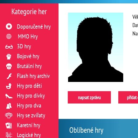
Kategorie her
Vě
Da
Doporučené hry
Na
MMO Hry
3D hry
Bojové hry
Brutální hry
Flash hry archiv
Hry pro děti
Hry pro dívky
napsat zprávu
přidat
Hry pro dva
Hry se zvířaty
Karetní hry
Oblíbené hry
Logické hry