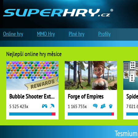
Online hry
MMO Hry
Plné hry
Profily
Nejlepší online hry měsíce
Bubble Shooter Extreme
Forge of Empires
5 525 423x
1 165 755x
7 021 
Tesmium |