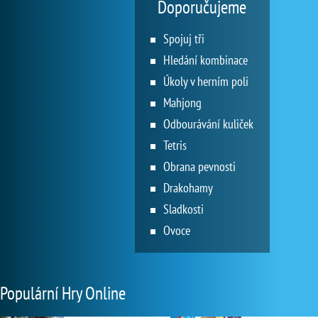
Doporučujeme
Spojuj tři
Hledání kombinace
Úkoly v herním poli
Mahjong
Odbourávání kuliček
Tetris
Obrana pevnosti
Drakohamy
Sladkosti
Ovoce
Populární Hry Online