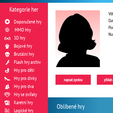
Kategorie her
Vě
Da
Doporučené hry
Po
MMO Hry
Na
3D hry
Bojové hry
Brutální hry
Flash hry archiv
Hry pro děti
Hry pro dívky
napsat zprávu
přidat
Hry pro dva
Hry se zvířaty
Karetní hry
Oblíbené hry
Logické hry