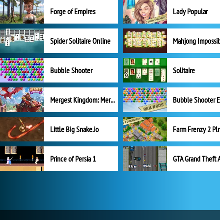
Forge of Empires
Lady Popular
Spider Solitaire Online
Mahjong Impossi
Bubble Shooter
Solitaire
Mergest Kingdom: Merge Puzzle
Little Big Snake.io
Prince of Persia 1
GTA Grand Theft 