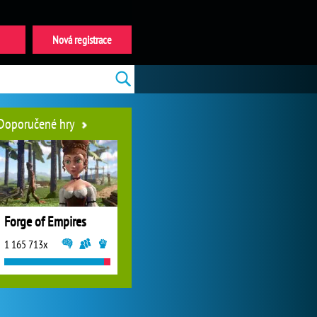
Nová registrace
Doporučené hry
Forge of Empires
1 165 713x