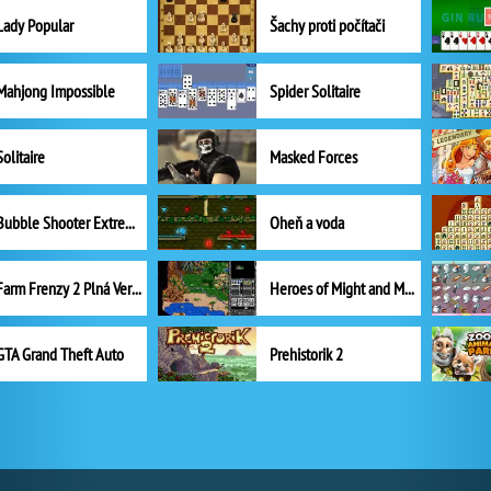
Lady Popular
Šachy proti počítači
Mahjong Impossible
Spider Solitaire
Solitaire
Masked Forces
Bubble Shooter Extreme
Oheň a voda
Farm Frenzy 2 Plná Verze
Heroes of Might and Magic II
GTA Grand Theft Auto
Prehistorik 2