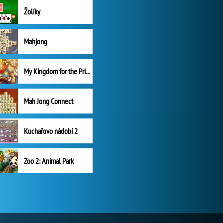
Žolíky
Mahjong
My Kingdom for the Princess Plná verze
Mah Jong Connect
Kuchařovo nádobí 2
Zoo 2: Animal Park