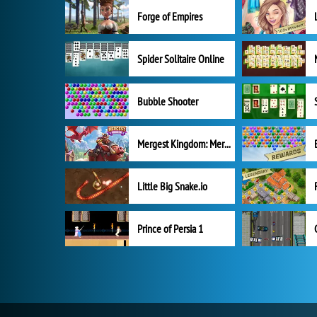
Forge of Empires
Spider Solitaire Online
Bubble Shooter
Mergest Kingdom: Merge Puzzle
Little Big Snake.io
Prince of Persia 1