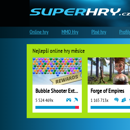
Online hry
MMO Hry
Plné hry
Profil
Nejlepší online hry měsíce
Bubble Shooter Extreme
Forge of Empires
5 524 469x
1 165 713x