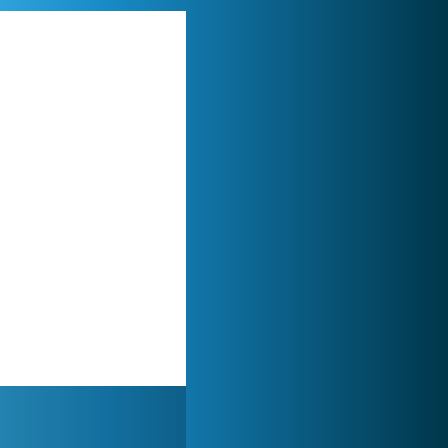
Lady Popular
1 313 877x
World of Tanks
1 822 513x