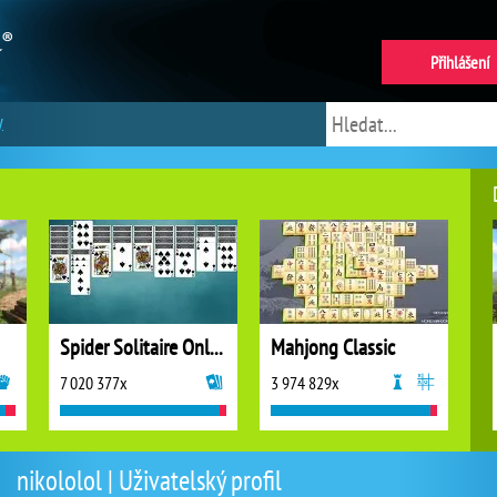
Přihlášení
y
Spider Solitaire Online
Mahjong Classic
7 020 377x
3 974 829x
nikololol | Uživatelský profil