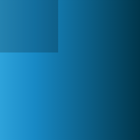
My Free Zoo
1 007 476x