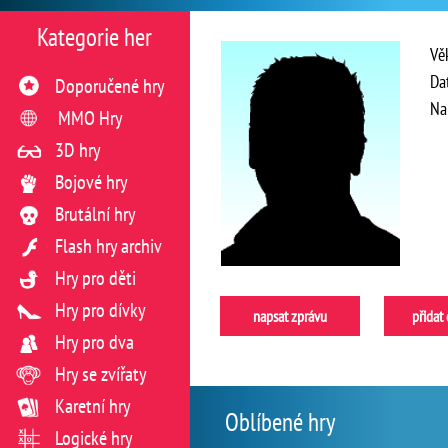
Kategorie her
Vě
Da
Doporučené hry
Na
MMO Hry
3D hry
Bojové hry
Brutální hry
Flash hry archiv
Hry pro děti
Hry pro dívky
napsat zprávu
přidat
Hry pro dva
Hry se zvířaty
Karetní hry
Oblíbené hry
Logické hry