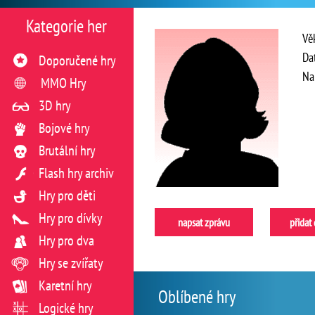
Kategorie her
Vě
Da
Doporučené hry
Na
MMO Hry
3D hry
Bojové hry
Brutální hry
Flash hry archiv
Hry pro děti
Hry pro dívky
napsat zprávu
přidat
Hry pro dva
Hry se zvířaty
Karetní hry
Oblíbené hry
Logické hry