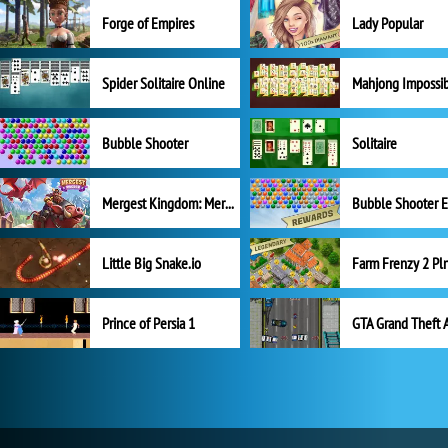
Forge of Empires
Lady Popular
Spider Solitaire Online
Mahjong Impossi
Bubble Shooter
Solitaire
Mergest Kingdom: Merge Puzzle
Little Big Snake.io
Prince of Persia 1
GTA Grand Theft 