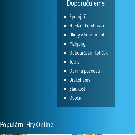
Doporučujeme
Spojuj tři
Hledání kombinace
Úkoly v herním poli
Mahjong
Odbourávání kuliček
Tetris
Obrana pevnosti
Drakohamy
Sladkosti
Ovoce
Populární Hry Online