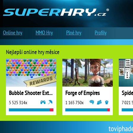
Online hry
MMO Hry
Plné hry
Profily
Nejlepší online hry měsíce
Bubble Shooter Extreme
Forge of Empires
5 525 314x
1 165 750x
7 021 
toviphade