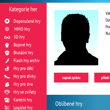
Kategorie her
Vě
Da
Doporučené hry
Po
MMO Hry
Na
3D hry
Bojové hry
Brutální hry
Flash hry archiv
Hry pro děti
Hry pro dívky
napsat zprávu
přidat
Hry pro dva
Hry se zvířaty
Karetní hry
Oblíbené hry
Logické hry