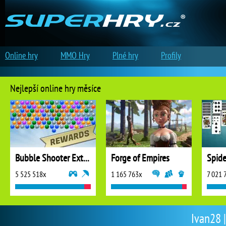
Online hry
MMO Hry
Plné hry
Profily
Nejlepší online hry měsíce
Bubble Shooter Extreme
Forge of Empires
5 525 518x
1 165 763x
7 021 
Ivan28 |