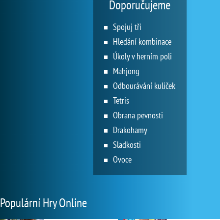
Doporučujeme
Spojuj tři
Hledání kombinace
Úkoly v herním poli
Mahjong
Odbourávání kuliček
Tetris
Obrana pevnosti
Drakohamy
Sladkosti
Ovoce
Populární Hry Online