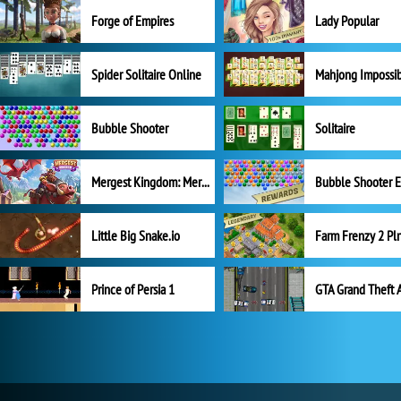
Forge of Empires
Lady Popular
Spider Solitaire Online
Mahjong Impossi
Bubble Shooter
Solitaire
Mergest Kingdom: Merge Puzzle
Little Big Snake.io
Prince of Persia 1
GTA Grand Theft 