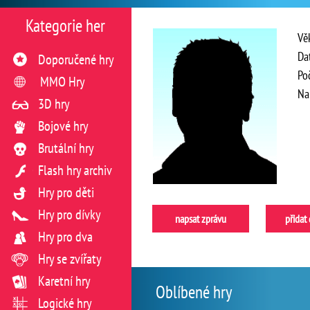
Kategorie her
Vě
Da
Doporučené hry
Po
MMO Hry
Na
3D hry
Bojové hry
Brutální hry
Flash hry archiv
Hry pro děti
Hry pro dívky
napsat zprávu
přidat
Hry pro dva
Hry se zvířaty
Karetní hry
Oblíbené hry
Logické hry