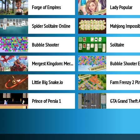
Forge of Empires
Lady Popular
Spider Solitaire Online
Mahjong Impossi
Bubble Shooter
Solitaire
Mergest Kingdom: Merge Puzzle
Little Big Snake.io
Prince of Persia 1
GTA Grand Theft 