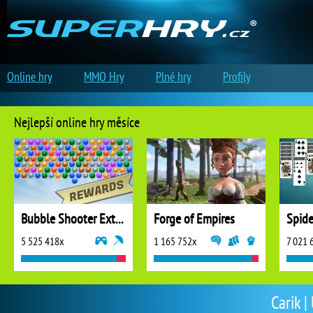
Online hry
MMO Hry
Plné hry
Profily
Nejlepší online hry měsíce
Bubble Shooter Extreme
Forge of Empires
5 525 418x
1 165 752x
7 021 
Carik |