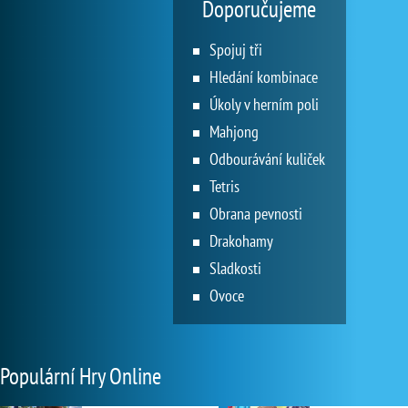
Doporučujeme
Spojuj tři
Hledání kombinace
Úkoly v herním poli
Mahjong
Odbourávání kuliček
Tetris
Obrana pevnosti
Drakohamy
Sladkosti
Ovoce
Populární Hry Online