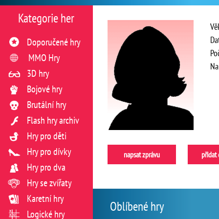
Kategorie her
Vě
Da
Doporučené hry
Po
MMO Hry
Na
3D hry
Bojové hry
Brutální hry
Flash hry archiv
Hry pro děti
Hry pro dívky
napsat zprávu
přidat
Hry pro dva
Hry se zvířaty
Karetní hry
Oblíbené hry
Logické hry