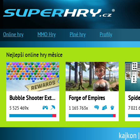
Online hry
MMO Hry
Plné hry
Profily
Nejlepší online hry měsíce
Bubble Shooter Extreme
Forge of Empires
5 525 469x
1 165 763x
7 021 
kajkon |