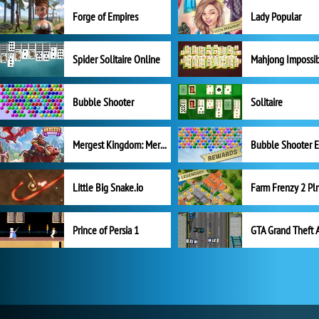
Forge of Empires
Lady Popular
Spider Solitaire Online
Mahjong Impossi
Bubble Shooter
Solitaire
Mergest Kingdom: Merge Puzzle
Little Big Snake.io
Prince of Persia 1
GTA Grand Theft 