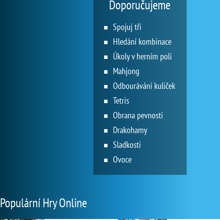
Doporučujeme
Spojuj tři
Hledání kombinace
Úkoly v herním poli
Mahjong
Odbourávání kuliček
Tetris
Obrana pevnosti
Drakohamy
Sladkosti
Ovoce
Populární Hry Online