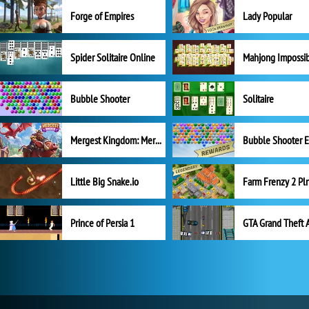
Forge of Empires
Lady Popular
Spider Solitaire Online
Mahjong Impossi
Bubble Shooter
Solitaire
Mergest Kingdom: Merge Puzzle
Little Big Snake.io
Prince of Persia 1
GTA Grand Theft 