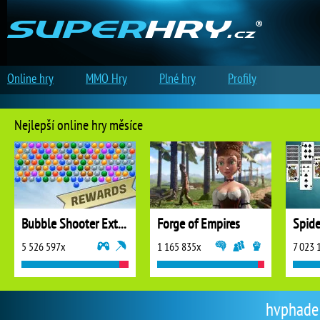
Online hry
MMO Hry
Plné hry
Profily
Nejlepší online hry měsíce
Bubble Shooter Extreme
Forge of Empires
5 526 597x
1 165 835x
7 023 
hvphade |