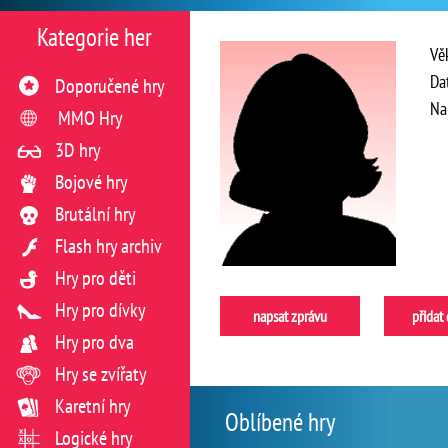
Kategorie her
Vě
Da
Doporučené hry
Na
MMO Hry
3D hry
Bojové hry
Brutální hry
Flash hry archiv
Hry pro děti
Hry pro dívky
napsat zprávu
přidat
Hry pro dva
Hry se zvířaty
Karetní hry
Oblíbené hry
Logické hry