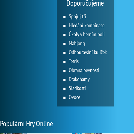
Doporučujeme
Spojuj tři
Hledání kombinace
Úkoly v herním poli
Mahjong
Odbourávání kuliček
Tetris
Obrana pevnosti
Drakohamy
Sladkosti
Ovoce
Populární Hry Online