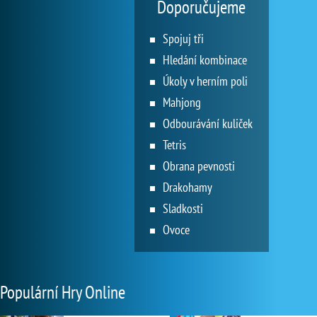
Doporučujeme
Spojuj tři
Hledání kombinace
Úkoly v herním poli
Mahjong
Odbourávání kuliček
Tetris
Obrana pevnosti
Drakohamy
Sladkosti
Ovoce
Populární Hry Online