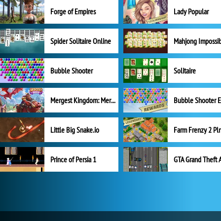
Forge of Empires
Lady Popular
Spider Solitaire Online
Mahjong Impossi
Bubble Shooter
Solitaire
Mergest Kingdom: Merge Puzzle
Little Big Snake.io
Prince of Persia 1
GTA Grand Theft 