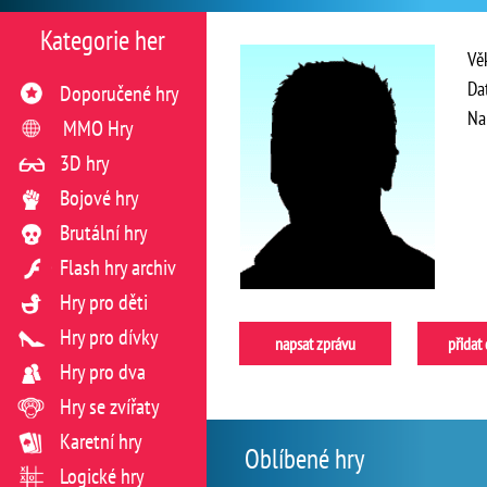
Kategorie her
Vě
Da
Doporučené hry
Na
MMO Hry
3D hry
Bojové hry
Brutální hry
Flash hry archiv
Hry pro děti
Hry pro dívky
napsat zprávu
přidat
Hry pro dva
Hry se zvířaty
Karetní hry
Oblíbené hry
Logické hry