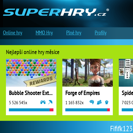
Online hry
MMO Hry
Plné hry
Profily
Nejlepší online hry měsíce
Bubble Shooter Extreme
Forge of Empires
5 526 545x
1 165 832x
7 023 
Fififk123