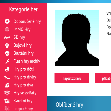
Kategorie her
Vě
Da
Doporučené hry
Po
MMO Hry
Na
3D hry
Bojové hry
Brutální hry
Flash hry archiv
Hry pro děti
Hry pro dívky
napsat zprávu
přidat
Hry pro dva
Hry se zvířaty
Karetní hry
Oblíbené hry
Logické hry