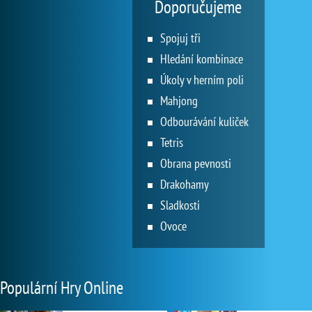
Doporučujeme
Spojuj tři
Hledání kombinace
Úkoly v herním poli
Mahjong
Odbourávání kuliček
Tetris
Obrana pevnosti
Drakohamy
Sladkosti
Ovoce
Populární Hry Online