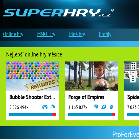
Online hry
MMO Hry
Plné hry
Profily
Nejlepší online hry měsíce
Bubble Shooter Extreme
Forge of Empires
5 526 494x
1 165 827x
7 023 
ProForEver