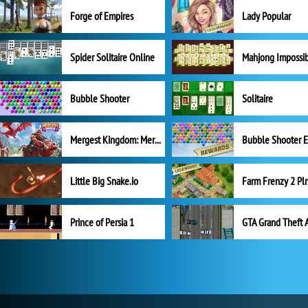
Forge of Empires
Lady Popular
Spider Solitaire Online
Mahjong Impossi
Bubble Shooter
Solitaire
Mergest Kingdom: Merge Puzzle
Little Big Snake.io
Prince of Persia 1
GTA Grand Theft 