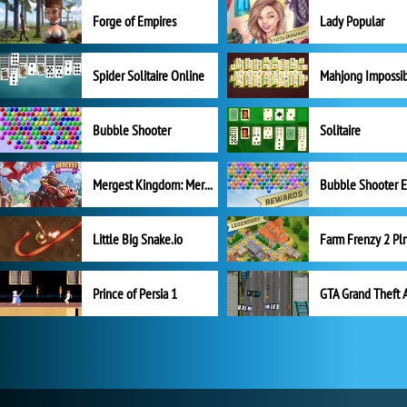
Forge of Empires
Lady Popular
Spider Solitaire Online
Mahjong Impossi
Bubble Shooter
Solitaire
Mergest Kingdom: Merge Puzzle
Little Big Snake.io
Prince of Persia 1
GTA Grand Theft 