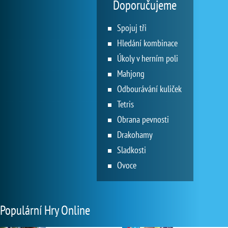
Doporučujeme
Spojuj tři
Hledání kombinace
Úkoly v herním poli
Mahjong
Odbourávání kuliček
Tetris
Obrana pevnosti
Drakohamy
Sladkosti
Ovoce
Populární Hry Online