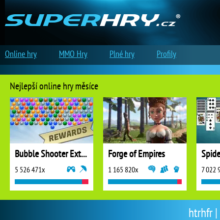
Online hry
MMO Hry
Plné hry
Profily
Nejlepší online hry měsíce
Bubble Shooter Extreme
Forge of Empires
5 526 471x
1 165 820x
7 022 
htrhfr |