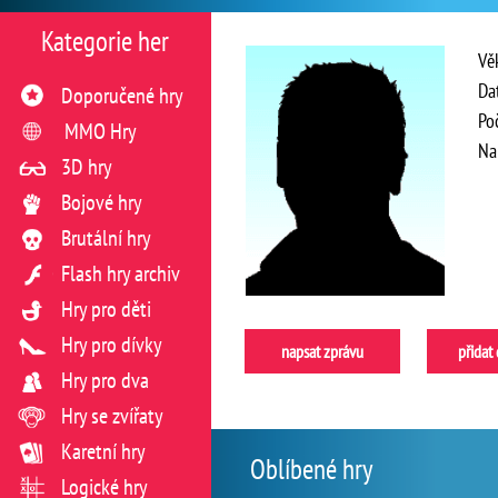
Kategorie her
Vě
Da
Doporučené hry
Po
MMO Hry
Na
3D hry
Bojové hry
Brutální hry
Flash hry archiv
Hry pro děti
Hry pro dívky
napsat zprávu
přidat
Hry pro dva
Hry se zvířaty
Karetní hry
Oblíbené hry
Logické hry