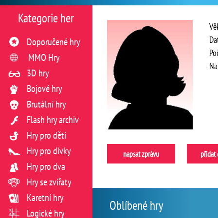
Kategorie her
Vě
Da
Doporučené hry
Po
MMO Hry
Na
3D hry
Bojové hry
Brutální hry
Flash hry archiv
Hry pro děti
Hry pro dívky
napsat zprávu
přidat
Hry pro dva
Hry se zvířaty
Karetní hry
Oblíbené hry
Logické hry