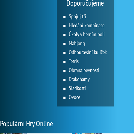
Doporučujeme
Spojuj tři
Hledání kombinace
Úkoly v herním poli
Mahjong
Odbourávání kuliček
Tetris
Obrana pevnosti
Drakohamy
Sladkosti
Ovoce
Populární Hry Online