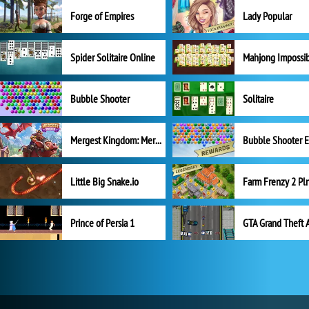
Forge of Empires
Lady Popular
Spider Solitaire Online
Mahjong Impossi
Bubble Shooter
Solitaire
Mergest Kingdom: Merge Puzzle
Little Big Snake.io
Prince of Persia 1
GTA Grand Theft 