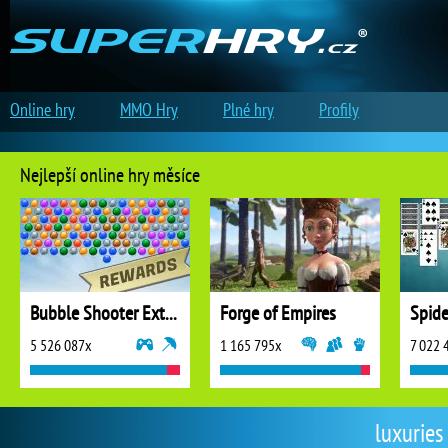
Online hry
MMO Hry
Plné hry
Profily
Nejlepší online hry měsíce
Bubble Shooter Extreme
Forge of Empires
5 526 087x
1 165 795x
7 022 
luxuries 