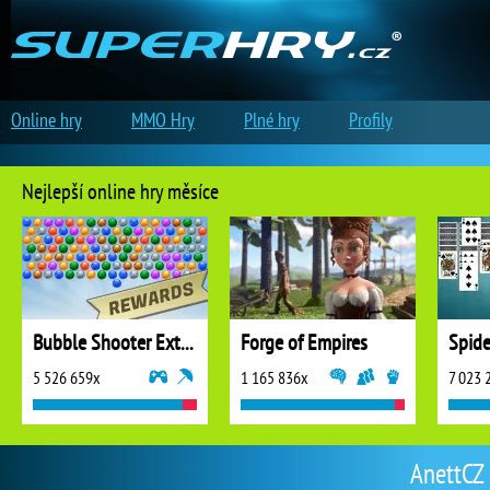
Online hry
MMO Hry
Plné hry
Profily
Nejlepší online hry měsíce
Bubble Shooter Extreme
Forge of Empires
5 526 659x
1 165 836x
7 023 
AnettCZ 