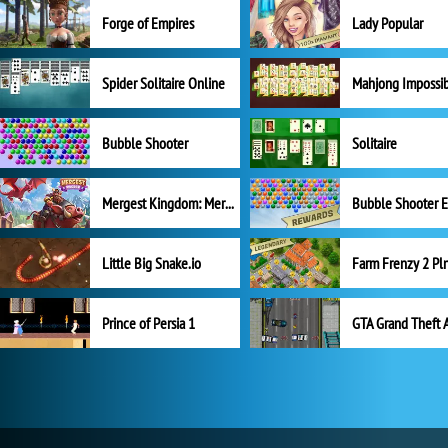
Forge of Empires
Lady Popular
Spider Solitaire Online
Mahjong Impossi
Bubble Shooter
Solitaire
Mergest Kingdom: Merge Puzzle
Little Big Snake.io
Prince of Persia 1
GTA Grand Theft 