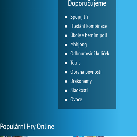
Doporučujeme
Spojuj tři
Hledání kombinace
Úkoly v herním poli
Mahjong
Odbourávání kuliček
Tetris
Obrana pevnosti
Drakohamy
Sladkosti
Ovoce
Populární Hry Online