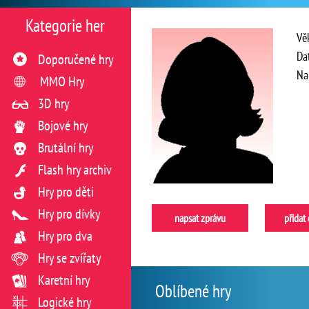
Kategorie her
Vě
Da
Doporučené hry
Na
MMO Hry
3D hry
Bojové hry
Brutální hry
Flash hry archiv
Hry pro děti
Hry pro dívky
napsat zprávu
přidat
Hry pro dva
Hry se zvířaty
Karetní hry
Oblíbené hry
Logické hry