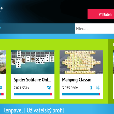
Přihlášení
y
Spider Solitaire Online
Mahjong Classic
7 021 531x
3 975 960x
lenpavel | Uživatelský profil