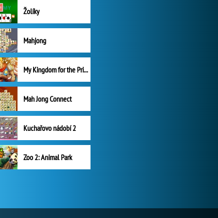
Žolíky
Mahjong
My Kingdom for the Princess Plná verze
Mah Jong Connect
Kuchařovo nádobí 2
Zoo 2: Animal Park