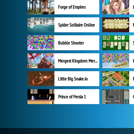
Forge of Empires
Spider Solitaire Online
Bubble Shooter
Mergest Kingdom: Merge Puzzle
Little Big Snake.io
Prince of Persia 1