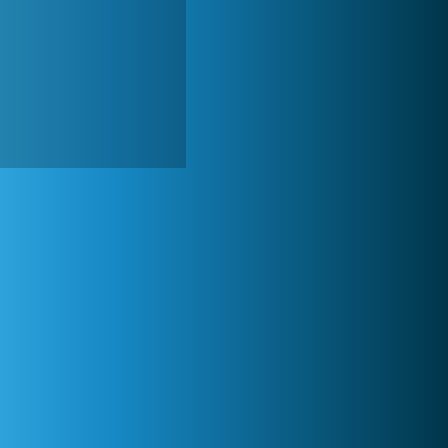
Zoo 2: Animal Park
244 910x