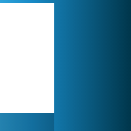
Lady Popular
1 313 944x
My Free Zoo
1 007 499x