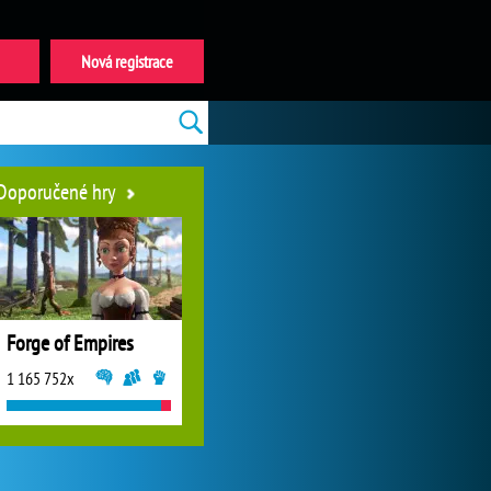
Nová registrace
Doporučené hry
Forge of Empires
1 165 752x