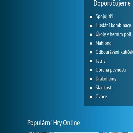
Doporučujeme
Spojuj tři
Hledání kombinace
Úkoly v herním poli
Mahjong
Odbourávání kuliče
Tetris
Obrana pevnosti
Drakohamy
Sladkosti
Ovoce
Populární Hry Online