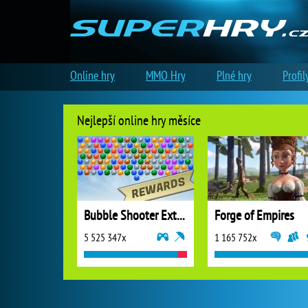
Online hry
MMO Hry
Plné hry
Profil
Nejlepší online hry měsíce
Bubble Shooter Extreme
Forge of Empires
5 525 347x
1 165 752x