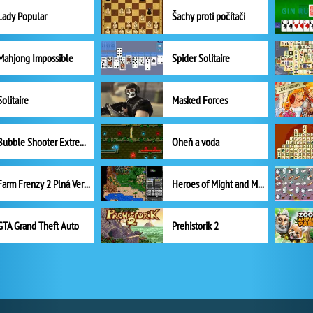
Lady Popular
Šachy proti počítači
Mahjong Impossible
Spider Solitaire
Solitaire
Masked Forces
Bubble Shooter Extreme
Oheň a voda
Farm Frenzy 2 Plná Verze
Heroes of Might and Magic II
GTA Grand Theft Auto
Prehistorik 2