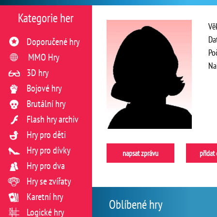
Kategorie her
Vě
Da
Doporučené hry
Po
MMO Hry
Na
3D hry
Bojové hry
Brutální hry
Flash hry archiv
Hry pro děti
Hry pro dívky
napsat zprávu
přidat
Hry pro dva
Hry se zvířaty
Karetní hry
Oblíbené hry
Logické hry