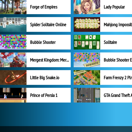
Forge of Empires
Lady Popular
Spider Solitaire Online
Mahjong Impossi
Bubble Shooter
Solitaire
Mergest Kingdom: Merge Puzzle
Little Big Snake.io
Prince of Persia 1
GTA Grand Theft 