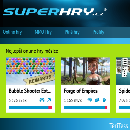
Online hry
MMO Hry
Plné hry
Profily
Nejlepší online hry měsíce
Bubble Shooter Extreme
Forge of Empires
5 526 873x
1 165 847x
7 023 
TeriTess 