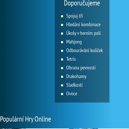
Doporučujeme
Spojuj tři
Hledání kombinace
Úkoly v herním poli
Mahjong
Odbourávání kuliček
Tetris
Obrana pevnosti
Drakohamy
Sladkosti
Ovoce
Populární Hry Online