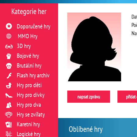
Kategorie her
Da
Po
Doporučené hry
Na
MMO Hry
3D hry
Bojové hry
Brutální hry
Flash hry archiv
Hry pro děti
Hry pro dívky
napsat zprávu
přidat
Hry pro dva
Hry se zvířaty
Karetní hry
Oblíbené hry
Logické hry