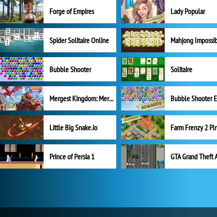
Forge of Empires
Lady Popular
Spider Solitaire Online
Mahjong Impossi
Bubble Shooter
Solitaire
Mergest Kingdom: Merge Puzzle
Little Big Snake.io
Prince of Persia 1
GTA Grand Theft 