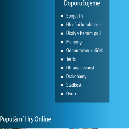
Doporučujeme
Spojuj tři
Hledání kombinace
Úkoly v herním poli
Mahjong
Odbourávání kuliček
Tetris
Obrana pevnosti
Drakohamy
Sladkosti
Ovoce
Populární Hry Online