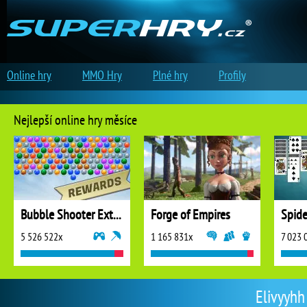
Online hry
MMO Hry
Plné hry
Profily
Nejlepší online hry měsíce
Bubble Shooter Extreme
Forge of Empires
5 526 522x
1 165 831x
7 023 
Elivyyhh 