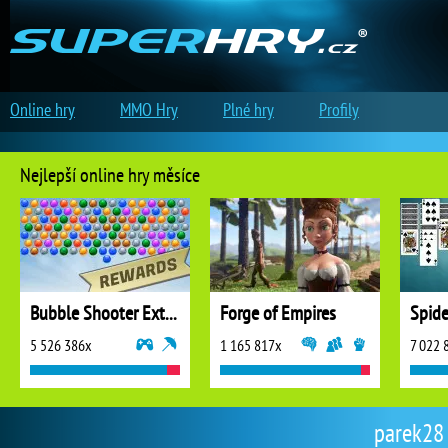
Online hry
MMO Hry
Plné hry
Profily
Nejlepší online hry měsíce
Bubble Shooter Extreme
Forge of Empires
5 526 386x
1 165 817x
7 022 
parek28 