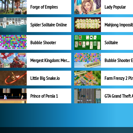
Forge of Empires
Lady Popular
Spider Solitaire Online
Mahjong Impossi
Bubble Shooter
Solitaire
Mergest Kingdom: Merge Puzzle
Little Big Snake.io
Prince of Persia 1
GTA Grand Theft 