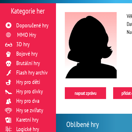
Kategorie her
Vě
Da
Doporučené hry
Na
MMO Hry
3D hry
Bojové hry
Brutální hry
Flash hry archiv
Hry pro děti
Hry pro dívky
napsat zprávu
přidat
Hry pro dva
Hry se zvířaty
Karetní hry
Oblíbené hry
Logické hry