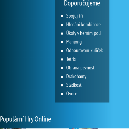
Doporučujeme
Spojuj tři
Hledání kombinace
Úkoly v herním poli
Mahjong
Odbourávání kuliček
Tetris
Obrana pevnosti
Drakohamy
Sladkosti
Ovoce
Populární Hry Online